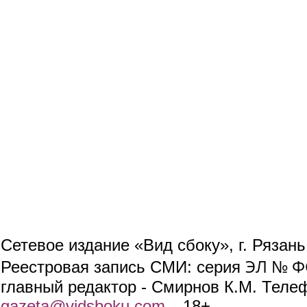
Сетевое издание «Вид сбоку», г. Рязан
ЭЛ № ФС
Реестровая запись СМИ: серия
главный редактор - Смирнов К.М. Телефо
gazeta@vidsboku.com
(link sends e-mail)
. 18+