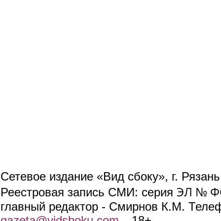
Сетевое издание «Вид сбоку», г. Рязан
ЭЛ № ФС
Реестровая запись СМИ: серия
главный редактор - Смирнов К.М. Телефо
gazeta@vidsboku.com
(link sends e-mail)
. 18+