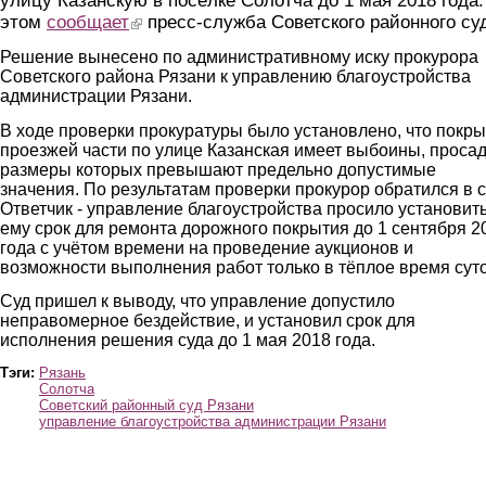
улицу Казанскую в посёлке Солотча до 1 мая 2018 года
этом
сообщает
(link is external)
пресс-служба Советского районного су
Решение вынесено по административному иску прокурора
Советского района Рязани к управлению благоустройства
администрации Рязани.
В ходе проверки прокуратуры было установлено, что покр
проезжей части по улице Казанская имеет выбоины, просад
размеры которых превышают предельно допустимые
значения. По результатам проверки прокурор обратился в с
Ответчик - управление благоустройства просило установит
ему срок для ремонта дорожного покрытия до 1 сентября 2
года с учётом времени на проведение аукционов и
возможности выполнения работ только в тёплое время суто
Суд пришел к выводу, что управление допустило
неправомерное бездействие, и установил срок для
исполнения решения суда до 1 мая 2018 года.
Тэги:
Рязань
Солотча
Советский районный суд Рязани
управление благоустройства администрации Рязани