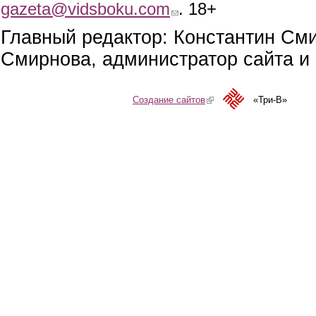
gazeta@vidsboku.com
(link sends e-mail)
. 18+
Главный редактор: Константин См
Смирнова, администратор сайта и 
Создание сайтов
(link is external)
«Три-В»