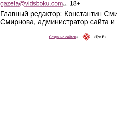
gazeta@vidsboku.com
(link sends e-mail)
. 18+
Главный редактор: Константин См
Смирнова, администратор сайта и 
Создание сайтов
(link is external)
«Три-В»