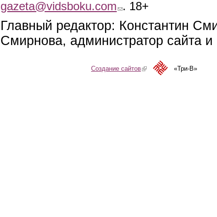
gazeta@vidsboku.com
(link sends e-mail)
. 18+
Главный редактор: Константин См
Смирнова, администратор сайта и 
Создание сайтов
(link is external)
«Три-В»