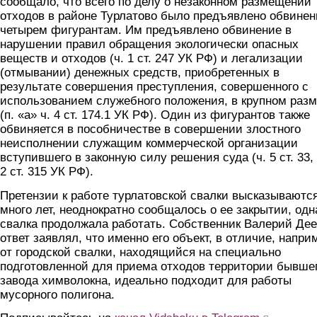
сообщало, что всего по делу о незаконном размещении
отходов в районе Турлатово было предъявлено обвинен
четырем фигурантам. Им предъявлено обвинение в
нарушении правил обращения экологически опасных
веществ и отходов (ч. 1 ст. 247 УК РФ) и легализации
(отмывании) денежных средств, приобретенных в
результате совершения преступления, совершенного с
использованием служебного положения, в крупном раз
(п. «а» ч. 4 ст. 174.1 УК РФ). Один из фигурантов также
обвиняется в пособничестве в совершении злостного
неисполнении служащим коммерческой организации
вступившего в законную силу решения суда (ч. 5 ст. 33, 
2 ст. 315 УК РФ).
Претензии к работе турлатовской свалки высказываютс
много лет, неоднократно сообщалось о ее закрытии, одн
свалка продолжала работать. Собственник Валерий Дее
ответ заявлял, что именно его объект, в отличие, напри
от городской свалки, находящийся на специально
подготовленной для приема отходов территории бывше
завода химволокна, идеально подходит для работы
мусорного полигона.
(link is extern