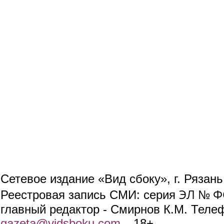
Сетевое издание «Вид сбоку», г. Рязан
ЭЛ № ФС
Реестровая запись СМИ: серия
главный редактор - Смирнов К.М. Телефо
gazeta@vidsboku.com
(link sends e-mail)
. 18+