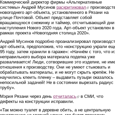
Коммерческий директор фирмы «Альтернативные
системы» Андрей Мусинов
раскритиковал
(link is external)
производст
новогоднего арт-объекта, установленного в Рязани на
улице Почтовой. Объект представляет собой
вращающуюся снежинку и таймер, отсчитывающий дни
наступления Нового 2020 года. Арт-объект установлен в
рамках проекта «Новогодняя столица 2020».
Андрей Мусинов подробно проанализировал производс
арт-объекта, предположив, что «конструкцию украли ещ
95 году, затем хранили в гараже»: «Начнём с того, что и
неправильного выбора материала поделка уже
разваливается! Люди, сотворившие это изделие, не им
отношения к производству. Они не умеют стыковать и
обрабатывать материалы, и не могут скрыть крепёж. Не
научились клеить пленку – выдавить пузыри оказалось
непосильной задачей! Не в состоянии вырезать радиус
трубу».
Мэрия Рязани через день
отчиталась
(link is external)
в СМИ, что
дефекты на конструкции исправили.
«Так можно туалет в деревне обить, а не центральную