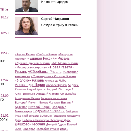
Не понят народом
сти
 18:17
Сергей Чиграков
Создал интригу в Рязани
 18:59
 19:36
«Атрон» Рязань
«Глобус» Рязань
«Городские
«Единая Россия» Рязань
проекты»
нов
«Лучшие друзья» Рязань
«М5 Молл» Рязань
«Новая газета»
«Мещерская сторона»
Рязань
«Сбербанк» Рязань
«Северная
компания»
«Справедливая Россия» Рязань
 17:37
«Яблоко» Рязань
Александр Чайка
ня
Александр Шерин
Андрей
Алексей Фролов
Кашаев
Андрей Петруцкий
Андрей Красов
Аркадий Фомин
Антон Воробьев
Арт-Лужайка
 23:09
Арт-лужайка Рязань
Беженцы из Украины
го
Валерий Рюмин
Виталий
Виктор Малюгин
Артемов
Виталий Ларин
Владимир
Водоканал Рязани
Мимоглядов
Выборы в
 21:02
Рязанской области
Выборы в Рязанскую городскую
Тропы
Думу
Выборы в Рязанскую областную Думу
Дашково-Песочня
Дмитрий Гудков
Евгений
Заборье
Игорь
Зызин
Застройка Рязани