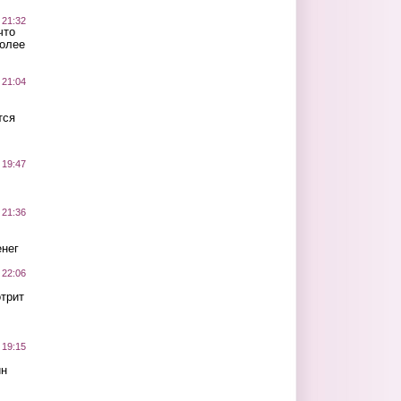
 21:32
что
более
 21:04
тся
 19:47
 21:36
нег
 22:06
трит
 19:15
ин