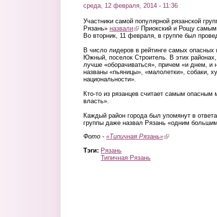
среда, 12 февраля, 2014 - 11:36
Участники самой популярной рязанской груп
Рязань»
назвали
(link is external)
Приокский и Рощу самыми
Во вторник, 11 февраля, в группе был прове
В число лидеров в рейтинге самых опасных
Южный, поселок Строитель. В этих районах,
лучше «оборачиваться», причем «и днем, и 
названы «пьяницы», «малолетки», собаки, х
национальности».
Кто-то из рязанцев считает самым опасным 
власть».
Каждый район города был упомянут в ответах
группы даже назвал Рязань «одним больши
Фото -
«Типичная Рязань»
(link is external)
Тэги:
Рязань
Типичная Рязань