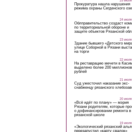
25 июля
Прокуратура нашла нарушения
режима охраны Сегденского озе
24 июля
Облправительство создаст ком
по территориальной обороне и
защите объектов Рязанской обл
23 июля
Здание бывшего «Детского мир
улице Соборной в Рязани выст
на торги
22 июля
На реставрацию мечети в Каси
выделено более 200 миллионов
рублей
21 июля
Суд ужесточил наказание экс-
снабженцу рязанского хлебоза
20 июля
«Всё идёт по плану» — мэрия
Рязани родителям, которые пр
о дофинансировании ремонта в
рязанской школе
19 июля
«Экологический рязанский алья
перезапустил «карту свалок»