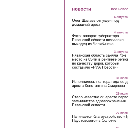
новости
все ново
6 августа
Олег Шалаев отпущен под
домашний арест
4 августа
Фото: аппарат губернатора
Рязанской области возглавил
выходец из Челябинска
3 августа
Рязанская область заняла 73-е
место из 85-ти в рейтинге регио
по качеству дорог, который
составило «РИА Новости»
31 июля
Исполнилось полтора года со д
ареста Константина Смирнова
29 июля
Стало известно об аресте перво
замминистра здравоохранения
Рязанской области
27 июля
Начинается благоустройство «
Паустовского» в Солотче