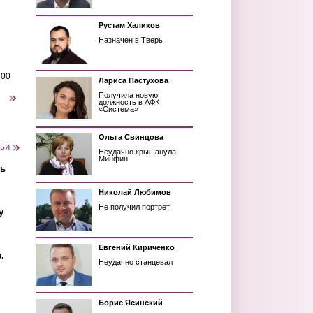
Рустам Халиков
Назначен в Тверь
200
Лариса Пастухова
Получила новую
следующая ›
должность в АФК
«Система»
Ольга Свинцова
тьи
Неудачно крышанула
Минфин
ть
Николай Любимов
Не получил портрет
у
Евгений Кириченко
.
Неудачно станцевал
Борис Ясинский