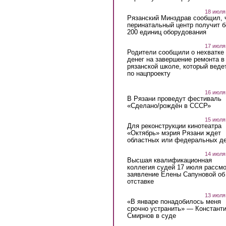
18 июля
Рязанский Минздрав сообщил, 
перинатальный центр получит 
200 единиц оборудования
17 июля
Родители сообщили о нехватке
денег на завершение ремонта в
рязанской школе, который веде
по нацпроекту
16 июля
В Рязани проведут фестиваль
«Сделано/рождён в СССР»
15 июля
Для реконструкции кинотеатра
«Октябрь» мэрия Рязани ждет
областных или федеральных де
14 июля
Высшая квалификационная
коллегия судей 17 июля рассмо
заявление Елены Сапуновой об
отставке
13 июля
«В январе понадобилось меня
срочно устранить» — Констант
Смирнов в суде