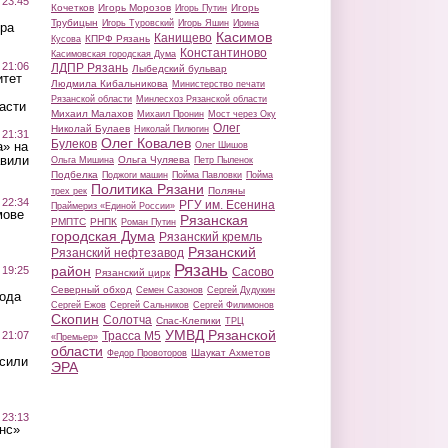
 23:45
Кочетков
Игорь Морозов
Игорь
Игорь Путин
Трубицын
Игорь Туровский
Игорь Яшин
Ирина
ра
Касимов
Канищево
КПРФ Рязань
Кусова
Константиново
Касимовская городская Дума
 21:06
ЛДПР Рязань
Лыбедский бульвар
итет
Людмила Кибальникова
Министерство печати
Рязанской области
Минлесхоз Рязанской области
асти
Михаил Малахов
Михаил Пронин
Мост через Оку
Олег
Николай Булаев
Николай Пилюгин
 21:31
Олег Ковалев
Булеков
а» на
Олег Шишов
авили
Ольга Чуляева
Ольга Мишина
Петр Пыленок
Подбелка
Поджоги машин
Пойма Павловки
Пойма
Политика Рязани
Поляны
трех рек
 22:34
РГУ им. Есенина
Праймериз «Единой России»
мове
Рязанская
РМПТС
РНПК
Роман Путин
городская Дума
Рязанский кремль
Рязанский
Рязанский нефтезавод
Рязань
район
 19:25
Сасово
Рязанский цирк
Северный обход
Семен Сазонов
Сергей Дудукин
вода
Сергей Ежов
Сергей Сальников
Сергей Филимонов
Скопин
Солотча
Спас-Клепики
ТРЦ
УМВД Рязанской
 21:07
Трасса М5
«Премьер»
области
Шаукат Ахметов
Федор Провоторов
осили
ЭРА
 23:13
нс»