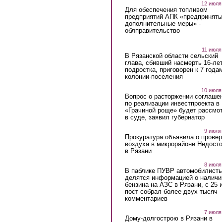
12 июля
Для обеспечения топливом
предприятий АПК «предпринят
дополнительные меры» -
облправительство
11 июля
В Рязанской области сельский
глава, сбивший насмерть 16-ле
подростка, приговорен к 7 года
колонии-поселения
10 июля
Вопрос о расторжении соглаше
по реализации инвестпроекта в
«Грачиной роще» будет рассмо
в суде, заявил губернатор
9 июля
Прокуратура объявила о провер
воздуха в микрорайоне Недост
в Рязани
8 июля
В паблике ПУВР автомобилист
делятся информацией о наличи
бензина на АЗС в Рязани, с 25 
пост собрал более двух тысяч
комментариев
7 июля
Дому-долгострою в Рязани в