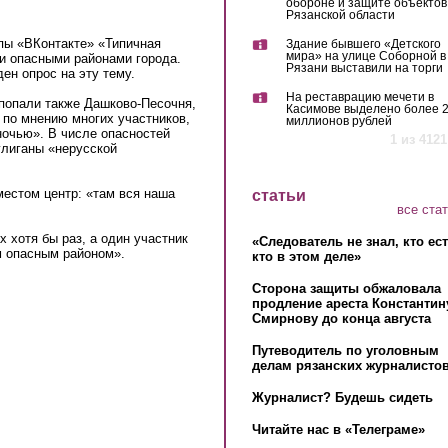
обороне и защите объектов
Рязанской области
пы «ВКонтакте» «Типичная
Здание бывшего «Детского
мира» на улице Соборной в
 опасными районами города.
Рязани выставили на торги
ден опрос на эту тему.
На реставрацию мечети в
 попали также Дашково-Песочня,
Касимове выделено более 
 по мнению многих участников,
миллионов рублей
ночью». В числе опасностей
1 из 4121
улиганы «нерусской
местом центр: «там вся наша
статьи
все ста
 хотя бы раз, а один участник
«Следователь не знал, кто ес
м опасным районом».
кто в этом деле»
Сторона защиты обжаловала
продление ареста Константин
Смирнову до конца августа
Путеводитель по уголовным
делам рязанских журналистов
Журналист? Будешь сидеть
Читайте нас в «Телеграме»