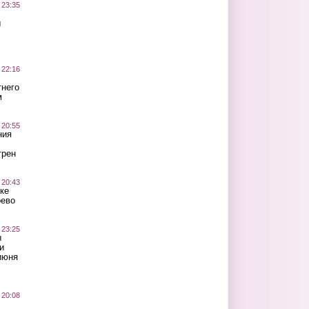
 23:35
ы
 22:16
тнего
м
 20:55
ния
трен
 20:43
ке
оево
 23:25
ы
и
июня
 20:08