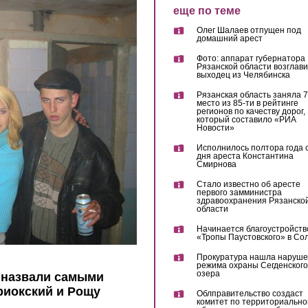
еще по теме
Олег Шалаев отпущен под
домашний арест
Фото: аппарат губернатора
Рязанской области возглав
выходец из Челябинска
Рязанская область заняла 7
место из 85-ти в рейтинге
регионов по качеству дорог,
который составило «РИА
Новости»
Исполнилось полтора года 
дня ареста Константина
Смирнова
Стало известно об аресте
первого замминистра
здравоохранения Рязанско
области
Начинается благоустройств
«Тропы Паустовского» в Со
Прокуратура нашла наруш
режима охраны Сегденского
озера
 назвали самыми
риокский и Рощу
Облправительство создаст
комитет по территориально