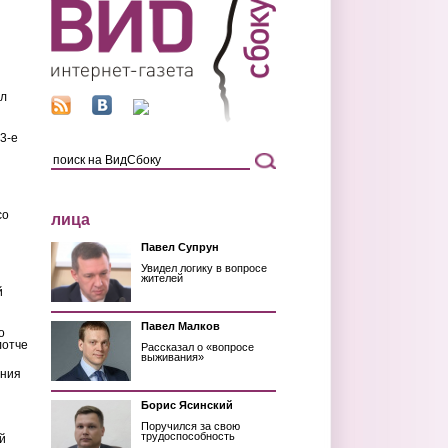
ил
3-е
со
лица
Павел Супрун
Увидел логику в вопросе
жителей
й
Павел Малков
о
лотче
Рассказал о «вопросе
выживания»
ения
Борис Ясинский
Поручился за свою
трудоспособность
й