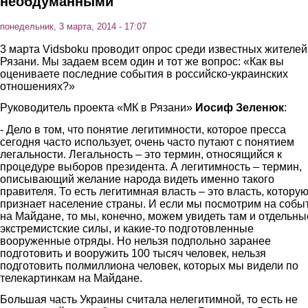
необдуманными
понедельник, 3 марта, 2014 - 17:07
3 марта Vidsboku проводит опрос среди известных жителей
Рязани. Мы задаем всем один и тот же вопрос: «Как вы
оцениваете последние события в российско-украинских
отношениях?»
Руководитель проекта «МК в Рязани»
Иосиф Зеленюк
:
- Дело в том, что понятие легитимности, которое пресса
сегодня часто использует, очень часто путают с понятием
легальности. Легальность – это термин, относящийся к
процедуре выборов президента. А легитимность – термин,
описывающий желание народа видеть именно такого
правителя. То есть легитимная власть – это власть, котору
признает население страны. И если мы посмотрим на собы
на Майдане, то мы, конечно, можем увидеть там и отдельны
экстремистские силы, и какие-то подготовленные
вооруженные отряды. Но нельзя подпольно заранее
подготовить и вооружить 100 тысяч человек, нельзя
подготовить полмиллиона человек, которых мы видели по
телекартинкам на Майдане.
Большая часть Украины считала нелегитимной, то есть не