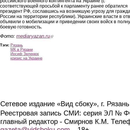
российского военного контингента на Украине (с
соответствующей просьбой к парламенту ранее обратился
президент РФ, сославшись на возникшую угрозу для гражд
России на территории республики). Украинские власти в от
объявили о мобилизации и приведении своих войск в полн
боевую готовность.
Фото:
mediaryazan.ru
(link is external)
Тэги:
Рязань
МК в Рязани
Иосиф Зеленюк
кризис на Украине
Сетевое издание «Вид сбоку», г. Рязан
ЭЛ № ФС
Реестровая запись СМИ: серия
главный редактор - Смирнов К.М. Телефо
gazeta@vidsboku.com
(link sends e-mail)
. 18+