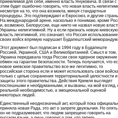
приемлемой для себя, именно власть Януковича. В связи с
этим будет ошибочно говорить, что новая власть нелигитим
несмотря на то, что она возникла, минуя стандартные
процедуры. Это подтверждают и Евросоюз, и другие страны
На международной арене, насколько я понимаю, кроме Рос
и, возможно, Белоруссии, еще никто не назвал новую власт
Украины нелигитимной. Ну а если признать новую киевскую
власть легитимной, это означает, что Россия использовани
своих войск впрямую нарушает Будапештский меморандум
Этот документ был подписан в 1994 году в Будапеште
Россией, Украиной, США и Великобританией. Смысл в том, 
Украина передавала тогда России свое ядерное окружение
обмен на гарантии безопасности. Теперь получается, что е
новое киевское правительство все-же легитимно, то
российская сторона если и может использовать свои войска
только с целью сохранения территориальной целостности и
защиты этого правительства. Действия Кремля выглядят
поспешными и необдуманными, и вызваны, на мой взгляд, 
реальной необходимостью, а эмоциональной оценкой
некоторых людей.
Единственный неоднозначный акт, который пока официаль
приняла новая Рада, это акт о запрете двуязычия. Но опять
он не подразумевает, что людям запрещено говорить на
русском языке, а лишь говорит о том, что теперь