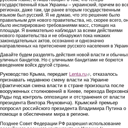
государственный язык Украины – украинский, причем во вс
регионах, даже там, где ранее вторым государственным
языком был русский. Я не думаю, что это решение было
правильным для нового правительства, но, скорее всего, о
было инспирировано требованиями масс, стоящих на
площади. Я внимательно наблюдал за всеми действиями
нового правительства и не обнаружил пока никаких
законодательных актов, осознанно и однозначно
направленных на притеснение русского населения в Украи
Давайте будем разделять действия новой власти и обычны
уличных бандитов. Но с уличными бандитами не борются
введением войск другой страны.
Руководство Крыма, передает
Lenta.ru
(link is external)
, отказалось
признавать недавнюю смену власти на Украине
(фактическая смена власти в стране произошла после
вооруженных столкновений в Киеве, перехода Верховно
Рады под контроль оппозиции и отстранения от власти
президента Виктора Януковича). Крымский премьер
попросил российского президента Владимира Путина о
помощи в обеспечении мира в регионе.
Позднее Совет Федерации РФ разрешил использование