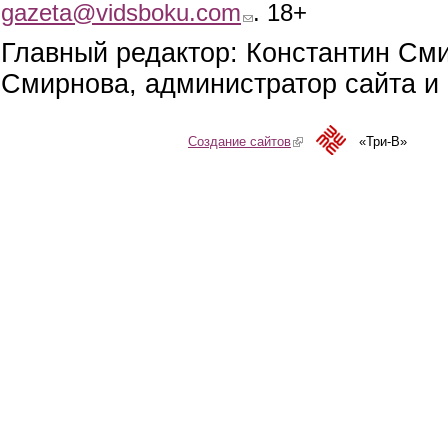
gazeta@vidsboku.com
(link sends e-mail)
. 18+
Главный редактор: Константин См
Смирнова, администратор сайта и 
Создание сайтов
(link is external)
«Три-В»