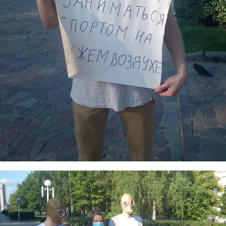
11_chelovek3.png