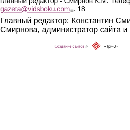
главный редактор - Смирнов К.М. Телефо
gazeta@vidsboku.com
(link sends e-mail)
. 18+
Главный редактор: Константин См
Смирнова, администратор сайта и 
Создание сайтов
(link is external)
«Три-В»