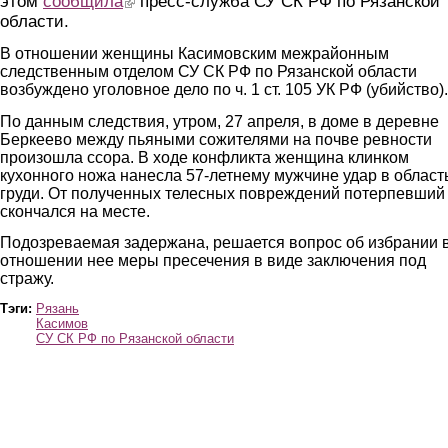
этом
сообщила
пресс-служба СУ СК РФ по Рязанской
области.
В отношении женщины Касимовским межрайонным
следственным отделом СУ СК РФ по Рязанской области
возбуждено уголовное дело по ч. 1 ст. 105 УК РФ (убийство).
По данным следствия, утром, 27 апреля, в доме в деревне
Беркеево между пьяными сожителями на почве ревности
произошла ссора. В ходе конфликта женщина клинком
кухонного ножа нанесла 57-летнему мужчине удар в област
груди. От полученных телесных повреждений потерпевший
скончался на месте.
Подозреваемая задержана, решается вопрос об избрании 
отношении нее меры пресечения в виде заключения под
стражу.
Тэги:
Рязань
Касимов
СУ СК РФ по Рязанской области