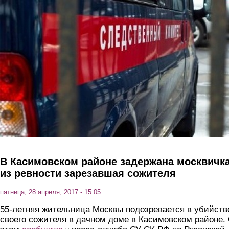
Перейти к основному содержанию
В Касимовском районе задержана москвичка
из ревности зарезавшая сожителя
пятница, 28 апреля, 2017 - 15:05
55-летняя жительница Москвы подозревается в убийств
своего сожителя в дачном доме в Касимовском районе.
(link is external)