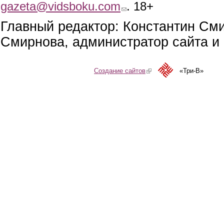
gazeta@vidsboku.com
(link sends e-mail)
. 18+
Главный редактор: Константин См
Смирнова, администратор сайта и 
Создание сайтов
(link is external)
«Три-В»