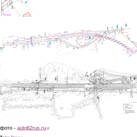
att_2079.jpg
att_2080.jpg
фото -
auto62rus.ru
(link is external)