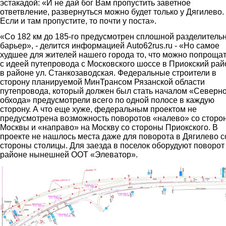
эстакадой: «И не дай бог Вам пропустить заветное
ответвление, развернуться можно будет только у Дягилево.
Если и там пропустите, то почти у поста».
«Со 182 км до 185-го предусмотрен сплошной разделитель
барьер», - делится информацией Auto62rus.ru - «Но самое
худшее для жителей нашего города то, что можно попроща
с идеей путепровода с Московского шоссе в Приокский рай
в районе ул. Станкозаводская. Федеральные строители в
сторону планируемой МинТрансом Рязанской области
путепровода, который должен был стать началом «Северн
обхода» предусмотрели всего по одной полосе в каждую
сторону. А что еще хуже, федеральным проектом не
предусмотрена возможность поворотов «налево» со сторо
Москвы и «направо» на Москву со стороны Приокского. В
проекте не нашлось места даже для поворота в Дягилево с
стороны столицы. Для заезда в поселок оборудуют поворот
районе нынешней ООТ «Элеватор».
att_2078.jpg