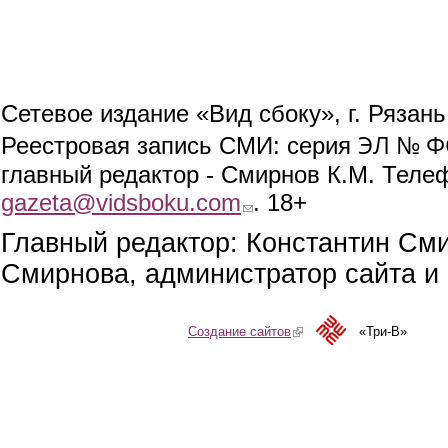
Сетевое издание «Вид сбоку», г. Рязан
ЭЛ № ФС
Реестровая запись СМИ: серия
главный редактор - Смирнов К.М. Телефо
gazeta@vidsboku.com
(link sends e-mail)
. 18+
Главный редактор: Константин См
Смирнова, администратор сайта и 
Создание сайтов
(link is external)
«Три-В»