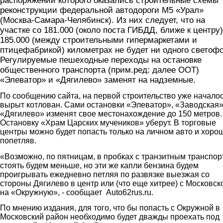
распоряжении которого оказались строительные схемы
реконструкции федеральной автодороги М5 «Урал»
(Москва-Самара-Челябинск). Из них следует, что на
участке со 181.000 (около поста ГИБДД, ближе к центру)
185.000 (между строительными гипермаркетами и
птицефабрикой) километрах не будет ни одного светофо
Регулируемые пешеходные переходы на остановке
общественного транспорта (прим.ред: далее ООТ)
«Элеватор» и «Дягилево» заменят на надземные.
По сообщению сайта, на первой строительство уже началос
вырыт котлован. Сами остановки «Элеватор», «Заводская»
«Дягилево» изменят свое местонахождение до 150 метров.
Остановку «Храм Царских мучеников» уберут. В торговые
центры можно будет попасть только на личном авто и хоро
попетляв.
«Возможно, по пятницам, в пробках с транзитным транспо
стоять будем меньше, но эти же капли бензина будем
проигрывать ежедневно петляя по развязке выезжая со
стороны Дягилево в центр или (что еще хитрее) с Московск
на «Окружную», - сообщает Auto62rus.ru.
По мнению издания, для того, что бы попасть с Окружной в
Московский район необходимо будет дважды проехать под