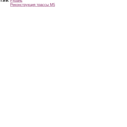
Тэги:
Рязань
Реконструкция трассы М5