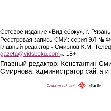
Сетевое издание «Вид сбоку», г. Рязан
ЭЛ № ФС
Реестровая запись СМИ: серия
главный редактор - Смирнов К.М. Телефо
gazeta@vidsboku.com
(link sends e-mail)
. 18+
Главный редактор: Константин См
Смирнова, администратор сайта и 
Создание сайтов
(link is external)
«Три-В»