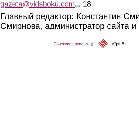
gazeta@vidsboku.com
(link sends e-mail)
. 18+
Главный редактор: Константин См
Смирнова, администратор сайта и 
Поисковая реклама
(link is external)
«Три-В»