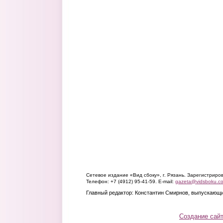
Сетевое издание «Вид сбоку», г. Рязань. Зарегистрир
Телефон: +7 (4912) 95-41-59. E-mail:
gazeta@vidsboku.c
Главный редактор: Константин Смирнов, выпускающи
Создание сай