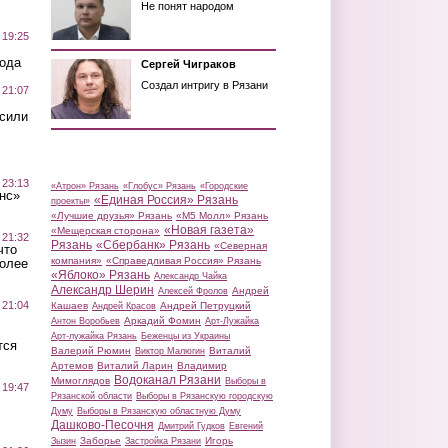
Не понят народом
 19:25
вода
Сергей Чиграков
Создал интригу в Рязани
 21:07
осили
 23:13
«Атрон» Рязань
«Глобус» Рязань
«Городские
нс»
«Единая Россия» Рязань
проекты»
«Лучшие друзья» Рязань
«М5 Молл» Рязань
«Новая газета»
«Мещерская сторона»
 21:32
Рязань
«Сбербанк» Рязань
«Северная
что
компания»
«Справедливая Россия» Рязань
более
«Яблоко» Рязань
Александр Чайка
Александр Шерин
Андрей
Алексей Фролов
 21:04
Кашаев
Андрей Петруцкий
Андрей Красов
Аркадий Фомин
Антон Воробьев
Арт-Лужайка
Арт-лужайка Рязань
Беженцы из Украины
тся
Валерий Рюмин
Виталий
Виктор Малюгин
Артемов
Виталий Ларин
Владимир
Водоканал Рязани
Мимоглядов
Выборы в
 19:47
Рязанской области
Выборы в Рязанскую городскую
Думу
Выборы в Рязанскую областную Думу
Дашково-Песочня
Дмитрий Гудков
Евгений
Заборье
Игорь
Зызин
Застройка Рязани