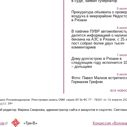
в суде, заявил губернатор
9 июля
Прокуратура объявила о провер
воздуха в микрорайоне Недост
в Рязани
8 июля
В паблике ПУВР автомобилист
делятся информацией о наличи
бензина на АЗС в Рязани, с 25 
пост собрал более двух тысяч
комментариев
7 июля
Дому-долгострою в Рязани в
следующем году исполнится 10
– дольщики
6 июля
Фото: Павел Малков встретился
Германом Грефом
все ново
ЭЛ № ФС 77 - 7826
1 от 14 апреля 20
овано Роскомнадзором. Реестровая запись СМИ: серия
(link sends e-mail)
om
. 18+
й редактор: Марина Смирнова, администратор сайта и аккаунтов в соцсетях: Светлан
Концессия «Водока
тов
(link is external)
«Три-В»