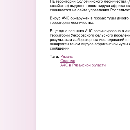
На территории Солотчинского лесничества (
хозяйство) выделен геном вируса африканск
сообщается на сайте управления Россельхоз
Вирус АЧС обнаружен в пробах туши дикого 
территории лесничества.
Еще одна вспышка АЧС зафиксирована в ли
территории Ункосовского сельского поселен
результатам лабораторных исследований в 
обнаружен геном вируса африканской чумы 
сообщении.
Тэги:
Рязань
Солотча
АЧС в Рязанской области