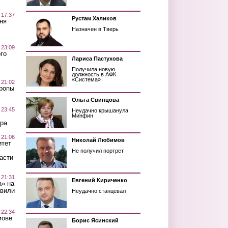
 17:37
Рустам Халиков
ня
Назначен в Тверь
 23:09
го
Лариса Пастухова
Получила новую
должность в АФК
«Система»
 21:02
Тропы
Ольга Свинцова
 23:45
Неудачно крышанула
Минфин
ра
 21:06
Николай Любимов
итет
Не получил портрет
асти
 21:31
Евгений Кириченко
а» на
авили
Неудачно станцевал
 22:34
мове
Борис Ясинский