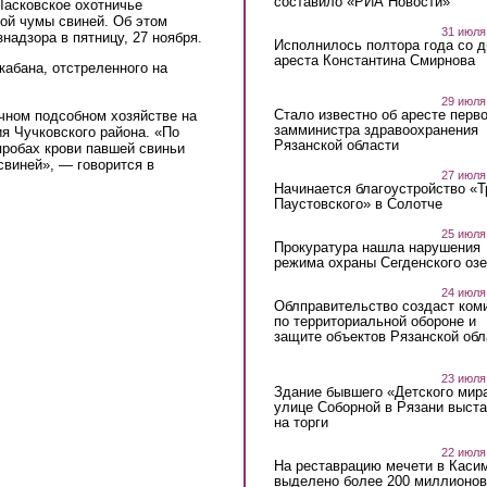
составило «РИА Новости»
Ласковское охотничье
ой чумы свиней. Об этом
31 июля
надзора в пятницу, 27 ноября.
Исполнилось полтора года со д
ареста Константина Смирнова
кабана, отстреленного на
29 июля
Стало известно об аресте перво
чном подсобном хозяйстве на
замминистра здравоохранения
ия Чучковского района. «По
Рязанской области
пробах крови павшей свиньи
свиней», — говорится в
27 июля
Начинается благоустройство «
Паустовского» в Солотче
25 июля
Прокуратура нашла нарушения
режима охраны Сегденского озе
24 июля
Облправительство создаст ком
по территориальной обороне и
защите объектов Рязанской обл
23 июля
Здание бывшего «Детского мир
улице Соборной в Рязани выст
на торги
22 июля
На реставрацию мечети в Каси
выделено более 200 миллионов