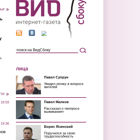
тьи
ть
у
.
лица
Павел Супрун
Увидел логику в вопросе
жителей
сти
Павел Малков
 18:59
Рассказал о «вопросе
выживания»
 19:36
Борис Ясинский
нов
Поручился за свою
трудоспособность