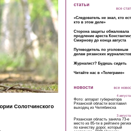
статьи
все ста
«Следователь не знал, кто ес
кто в этом деле»
Сторона защиты обжаловала
продление ареста Константин
Смирнову до конца августа
Путеводитель по уголовным
делам рязанских журналистов
Журналист? Будешь сидеть
Читайте нас в «Телеграме»
новости
все ново
4 августа
Фото: аппарат губернатора
Рязанской области возглавил
ории Солотчинского
выходец из Челябинска
3 августа
Рязанская область заняла 73-е
место из 85-ти в рейтинге регио
по качеству дорог, который