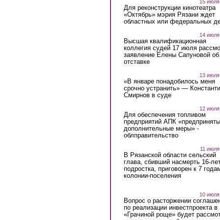
15 июля
Для реконструкции кинотеатра
«Октябрь» мэрия Рязани ждет
областных или федеральных де
14 июля
Высшая квалификационная
коллегия судей 17 июля рассмо
заявление Елены Сапуновой об
отставке
13 июля
«В январе понадобилось меня
срочно устранить» — Констант
Смирнов в суде
12 июля
Для обеспечения топливом
предприятий АПК «предпринят
дополнительные меры» -
облправительство
11 июля
В Рязанской области сельский
глава, сбивший насмерть 16-ле
подростка, приговорен к 7 года
колонии-поселения
10 июля
Вопрос о расторжении соглаше
по реализации инвестпроекта в
«Грачиной роще» будет рассмо