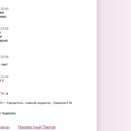
 20:43
ке
оево
 23:25
ы
и
июня
 20:08
 лет
 21:35
 с
сти
20 г.
Учредитель, главный редактор - Смирнов К.М.
а Чудакова.
нала»
Неизвестный Павлов