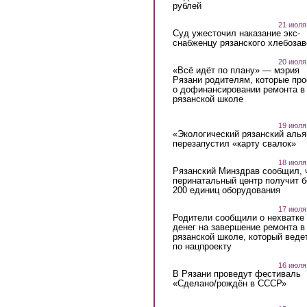
рублей
21 июля
Суд ужесточил наказание экс-
снабженцу рязанского хлебоза
20 июля
«Всё идёт по плану» — мэрия
Рязани родителям, которые пр
о дофинансировании ремонта в
рязанской школе
19 июля
«Экологический рязанский алья
перезапустил «карту свалок»
18 июля
Рязанский Минздрав сообщил, 
перинатальный центр получит 
200 единиц оборудования
17 июля
Родители сообщили о нехватке
денег на завершение ремонта в
рязанской школе, который веде
по нацпроекту
16 июля
В Рязани проведут фестиваль
«Сделано/рождён в СССР»