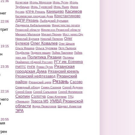
 21:36
Кочетков
Игорь Морозов
Игорь
Игорь Путин
Трубицын
Игорь Туровский
Игорь Яшин
Ирина
Касимов
Канищево
КПРФ Рязань
Кусова
нег
Константиново
Касимовская городская Дума
ЛДПР Рязань
Лыбедский бульвар
 22:06
Людмила Кибальникова
Министерство печати
трит
Рязанской области
Минлесхоз Рязанской области
Михаил Малахов
Михаил Пронин
Мост через Оку
Олег
Николай Булаев
Николай Пилюгин
Олег Ковалев
Булеков
Олег Шишов
 19:15
Ольга Чуляева
Ольга Мишина
Петр Пыленок
Подбелка
Поджоги машин
Пойма Павловки
Пойма
ин
Политика Рязани
Поляны
трех рек
РГУ им. Есенина
Праймериз «Единой России»
Рязанская
 23:35
РМПТС
РНПК
Роман Путин
городская Дума
Рязанский кремль
ы
Рязанский
Рязанский нефтезавод
Рязань
район
Сасово
Рязанский цирк
Северный обход
Семен Сазонов
Сергей Дудукин
 22:16
Сергей Ежов
Сергей Сальников
Сергей Филимонов
Скопин
Солотча
Спас-Клепики
ТРЦ
тнего
УМВД Рязанской
Трасса М5
«Премьер»
м
области
Шаукат Ахметов
Федор Провоторов
ЭРА
 20:55
ния
трен