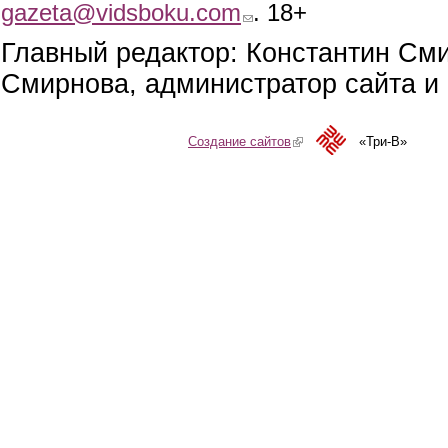
gazeta@vidsboku.com
(link sends e-mail)
. 18+
Главный редактор: Константин См
Смирнова, администратор сайта и 
Создание сайтов
(link is external)
«Три-В»