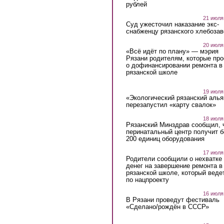
рублей
21 июля
Суд ужесточил наказание экс-
снабженцу рязанского хлебоза
20 июля
«Всё идёт по плану» — мэрия
Рязани родителям, которые пр
о дофинансировании ремонта в
рязанской школе
19 июля
«Экологический рязанский алья
перезапустил «карту свалок»
18 июля
Рязанский Минздрав сообщил, 
перинатальный центр получит 
200 единиц оборудования
17 июля
Родители сообщили о нехватке
денег на завершение ремонта в
рязанской школе, который веде
по нацпроекту
16 июля
В Рязани проведут фестиваль
«Сделано/рождён в СССР»