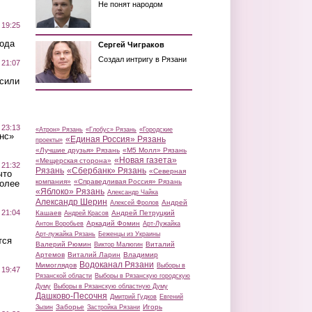
Не понят народом
 19:25
вода
Сергей Чиграков
Создал интригу в Рязани
 21:07
осили
 23:13
«Атрон» Рязань
«Глобус» Рязань
«Городские
нс»
«Единая Россия» Рязань
проекты»
«Лучшие друзья» Рязань
«М5 Молл» Рязань
«Новая газета»
«Мещерская сторона»
 21:32
Рязань
«Сбербанк» Рязань
«Северная
что
компания»
«Справедливая Россия» Рязань
более
«Яблоко» Рязань
Александр Чайка
Александр Шерин
Андрей
Алексей Фролов
 21:04
Кашаев
Андрей Петруцкий
Андрей Красов
Аркадий Фомин
Антон Воробьев
Арт-Лужайка
Арт-лужайка Рязань
Беженцы из Украины
тся
Валерий Рюмин
Виталий
Виктор Малюгин
Артемов
Виталий Ларин
Владимир
Водоканал Рязани
Мимоглядов
Выборы в
 19:47
Рязанской области
Выборы в Рязанскую городскую
Думу
Выборы в Рязанскую областную Думу
Дашково-Песочня
Дмитрий Гудков
Евгений
Заборье
Игорь
Зызин
Застройка Рязани