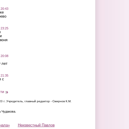
 20:43
ке
оево
 23:25
ы
и
июня
 20:08
 лет
 21:35
 с
сти
20 г.
Учредитель, главный редактор - Смирнов К.М.
а Чудакова.
нала»
Неизвестный Павлов