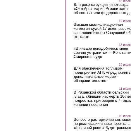
15 июля
Для реконструкции кинотеатра
«Октябрь» мэрия Рязани ждет
областных или федеральных де
14 июля
Высшая квалификационная
коллегия судей 17 июля рассмо
заявление Елены Сапуновой об
отставке
13 июля
«В январе понадобилось меня
срочно устранить» — Констант
Смирнов в суде
12 июля
Для обеспечения топливом
предприятий АПК «предпринят
дополнительные меры» -
облправительство
11 июля
В Рязанской области сельский
глава, сбивший насмерть 16-ле
подростка, приговорен к 7 года
колонии-поселения
10 июля
Вопрос о расторжении соглаше
по реализации инвестпроекта в
«Грачиной роще» будет рассмо