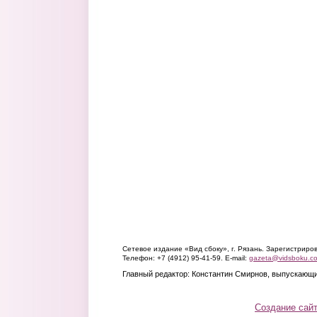
Сетевое издание «Вид сбоку», г. Рязань. Зарегистрир
Телефон: +7 (4912) 95-41-59. E-mail:
gazeta@vidsboku.c
Главный редактор: Константин Смирнов, выпускающи
Создание сай