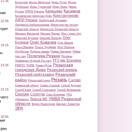
 21:36
Кочетков
Игорь Морозов
Игорь
Игорь Путин
Трубицын
Игорь Туровский
Игорь Яшин
Ирина
Касимов
Канищево
КПРФ Рязань
Кусова
нег
Константиново
Касимовская городская Дума
ЛДПР Рязань
Лыбедский бульвар
 22:06
Людмила Кибальникова
Министерство печати
трит
Рязанской области
Минлесхоз Рязанской области
Михаил Малахов
Михаил Пронин
Мост через Оку
Олег
Николай Булаев
Николай Пилюгин
Олег Ковалев
Булеков
Олег Шишов
 19:15
Ольга Чуляева
Ольга Мишина
Петр Пыленок
Подбелка
Поджоги машин
Пойма Павловки
Пойма
ин
Политика Рязани
Поляны
трех рек
РГУ им. Есенина
Праймериз «Единой России»
Рязанская
 23:35
РМПТС
РНПК
Роман Путин
городская Дума
Рязанский кремль
ы
Рязанский
Рязанский нефтезавод
Рязань
район
Сасово
Рязанский цирк
Северный обход
Семен Сазонов
Сергей Дудукин
 22:16
Сергей Ежов
Сергей Сальников
Сергей Филимонов
Скопин
Солотча
Спас-Клепики
ТРЦ
тнего
УМВД Рязанской
Трасса М5
«Премьер»
м
области
Шаукат Ахметов
Федор Провоторов
ЭРА
 20:55
ния
трен