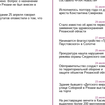
составило «РИА Новости»
ено. Вопрос о назначении
 Рязани не был внесен в
31 июля
Исполнилось полтора года со д
ареста Константина Смирнова
дании 25 апреля говорил
утатов оповестили о том, что
29 июля
Стало известно об аресте перво
замминистра здравоохранения
Рязанской области
27 июля
Начинается благоустройство «
Паустовского» в Солотче
25 июля
Прокуратура нашла нарушения
режима охраны Сегденского озе
24 июля
Облправительство создаст ком
по территориальной обороне и
защите объектов Рязанской обл
23 июля
Здание бывшего «Детского мир
улице Соборной в Рязани выст
на торги
22 июля
На реставрацию мечети в Каси
выделено более 200 миллионов