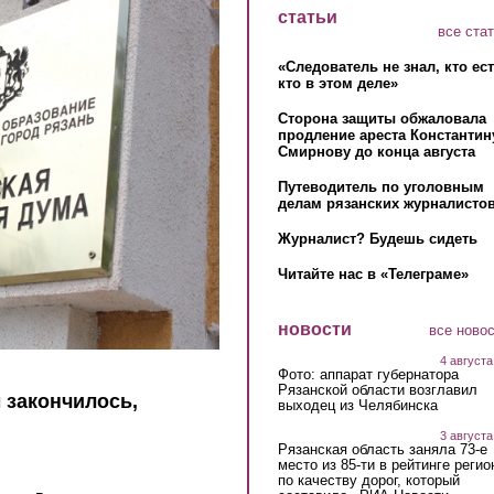
статьи
все ста
«Следователь не знал, кто ес
кто в этом деле»
Сторона защиты обжаловала
продление ареста Константин
Смирнову до конца августа
Путеводитель по уголовным
делам рязанских журналистов
Журналист? Будешь сидеть
Читайте нас в «Телеграме»
новости
все ново
4 августа
Фото: аппарат губернатора
Рязанской области возглавил
 закончилось,
выходец из Челябинска
3 августа
Рязанская область заняла 73-е
место из 85-ти в рейтинге регио
по качеству дорог, который