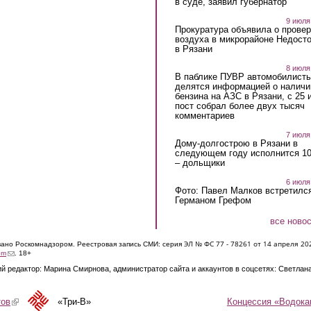
в суде, заявил губернатор
9 июля
Прокуратура объявила о провер
воздуха в микрорайоне Недост
в Рязани
8 июля
В паблике ПУВР автомобилист
делятся информацией о наличи
бензина на АЗС в Рязани, с 25 
пост собрал более двух тысяч
комментариев
7 июля
Дому-долгострою в Рязани в
следующем году исполнится 10
– дольщики
6 июля
Фото: Павел Малков встретился
Германом Грефом
все ново
ЭЛ № ФС 77 - 7826
1 от 14 апреля 20
овано Роскомнадзором. Реестровая запись СМИ: серия
(link sends e-mail)
om
. 18+
й редактор: Марина Смирнова, администратор сайта и аккаунтов в соцсетях: Светлан
Концессия «Водока
тов
(link is external)
«Три-В»