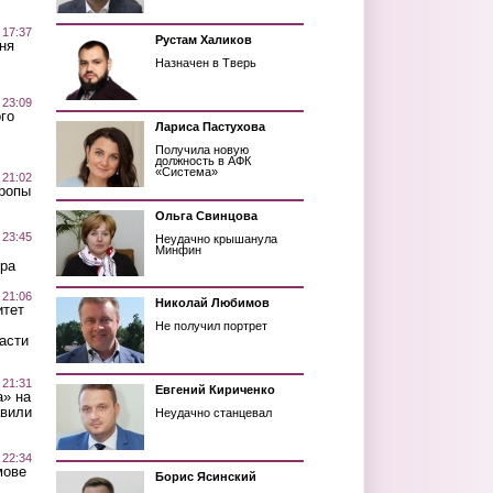
 17:37
Рустам Халиков
ня
Назначен в Тверь
 23:09
го
Лариса Пастухова
Получила новую
должность в АФК
«Система»
 21:02
Тропы
Ольга Свинцова
 23:45
Неудачно крышанула
Минфин
ра
 21:06
Николай Любимов
итет
Не получил портрет
асти
 21:31
Евгений Кириченко
а» на
авили
Неудачно станцевал
 22:34
мове
Борис Ясинский