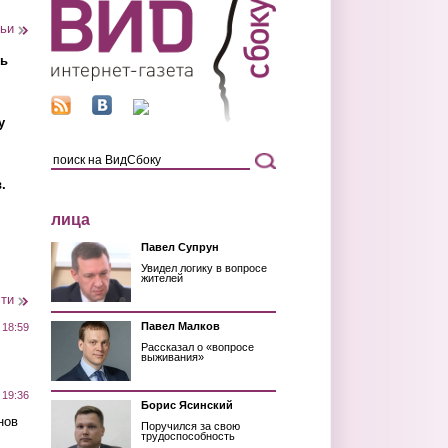
тьи
ть
у
.
лица
Павел Супрун
Увидел логику в вопросе
жителей
сти
Павел Малков
 18:59
Рассказал о «вопросе
выживания»
 19:36
Борис Ясинский
нов
Поручился за свою
трудоспособность