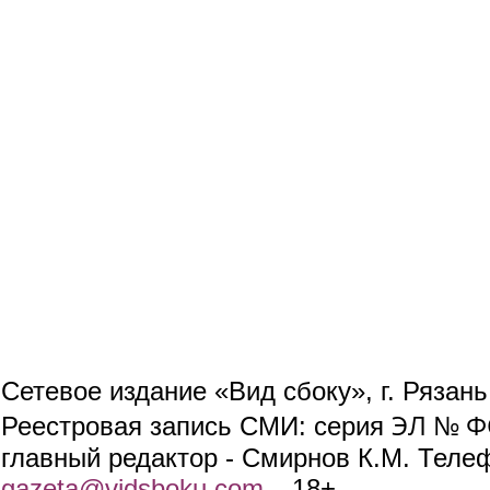
Сетевое издание «Вид сбоку», г. Рязан
ЭЛ № ФС
Реестровая запись СМИ: серия
главный редактор - Смирнов К.М. Телефо
gazeta@vidsboku.com
(link sends e-mail)
. 18+