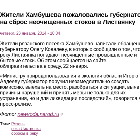
Жители Хамбушева пожаловались губернат
на сброс неочищенных стоков в Листвянку
четверг, 23 января, 2014 - 10:04
Жители рязанского поселка Хамбушево написали обращен
губернатору Олегу Ковалеву, в которых сообщили о том, что
реку Листвянка попадают неочищенные промышленные и
бытовые стоки. Об этом сообщается на сайте
облправительства в среду, 22 января.
«Министру природопользования и экологии области Игорю
Авдееву губернатор поручил незамедлительно создать
комиссию, выехать на место, разобраться в ситуации, выяв
причины нарушений и принять меры не только для их
устранения, но и для ликвидации последствий», говорится 
пресс-релизе.
Фото:
newvoda.narod.ru
(link is external)
Тэги:
Рязань
река Листвянка
сбросы в реку