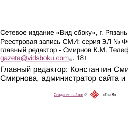
Сетевое издание «Вид сбоку», г. Рязан
ЭЛ № ФС
Реестровая запись СМИ: серия
главный редактор - Смирнов К.М. Телефо
gazeta@vidsboku.com
(link sends e-mail)
. 18+
Главный редактор: Константин См
Смирнова, администратор сайта и 
Создание сайтов
(link is external)
«Три-В»