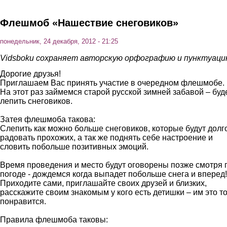
Перейти к основному содержанию
Флешмоб «Нашествие снеговиков»
понедельник, 24 декабря, 2012 - 21:25
Vidsboku сохраняет авторскую орфографию и пунктуац
Дорогие друзья!
Приглашаем Вас принять участие в очередном флешмобе.
На этот раз займемся старой русской зимней забавой – буд
лепить снеговиков.
Затея флешмоба такова:
Слепить как можно больше снеговиков, которые будут долг
радовать прохожих, а так же поднять себе настроение и
словить побольше позитивных эмоций.
Время проведения и место будут оговорены позже смотря 
погоде - дождемся когда выпадет побольше снега и вперед!
Приходите сами, приглашайте своих друзей и близких,
расскажите своим знакомым у кого есть детишки – им это т
понравится.
Правила флешмоба таковы: