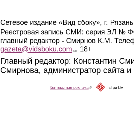
Сетевое издание «Вид сбоку», г. Рязан
ЭЛ № ФС
Реестровая запись СМИ: серия
главный редактор - Смирнов К.М. Телефо
gazeta@vidsboku.com
(link sends e-mail)
. 18+
Главный редактор: Константин См
Смирнова, администратор сайта и 
Контекстная реклама
(link is external)
«Три-В»