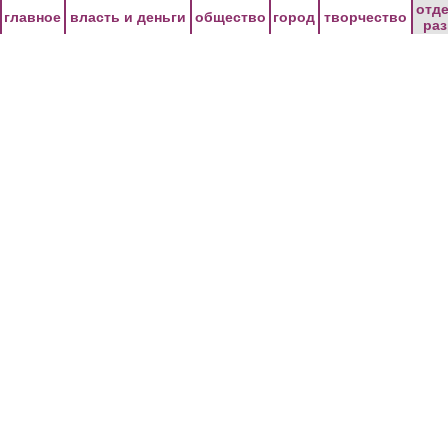
Перейти к основному содержанию
отд
главное
власть и деньги
общество
город
творчество
ра