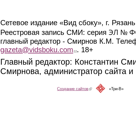
Сетевое издание «Вид сбоку», г. Рязан
ЭЛ № ФС
Реестровая запись СМИ: серия
главный редактор - Смирнов К.М. Телефо
gazeta@vidsboku.com
(link sends e-mail)
. 18+
Главный редактор: Константин См
Смирнова, администратор сайта и 
Создание сайтов
(link is external)
«Три-В»