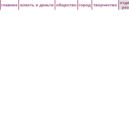
Перейти к основному содержанию
отд
главное
власть и деньги
общество
город
творчество
ра