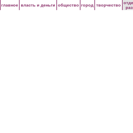
Перейти к основному содержанию
отд
главное
власть и деньги
общество
город
творчество
ра