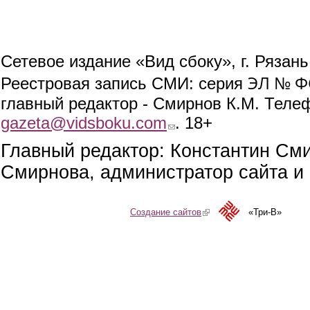
Сетевое издание «Вид сбоку», г. Рязан
ЭЛ № ФС
Реестровая запись СМИ: серия
главный редактор - Смирнов К.М. Телефо
gazeta@vidsboku.com
(link sends e-mail)
. 18+
Главный редактор: Константин См
Смирнова, администратор сайта и 
Создание сайтов
(link is external)
«Три-В»