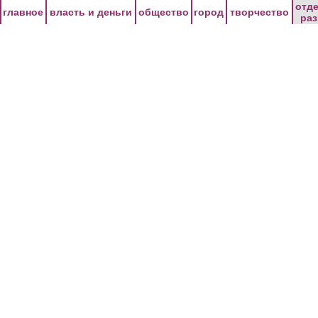
Перейти к основному содержанию
отд
главное
власть и деньги
общество
город
творчество
ра