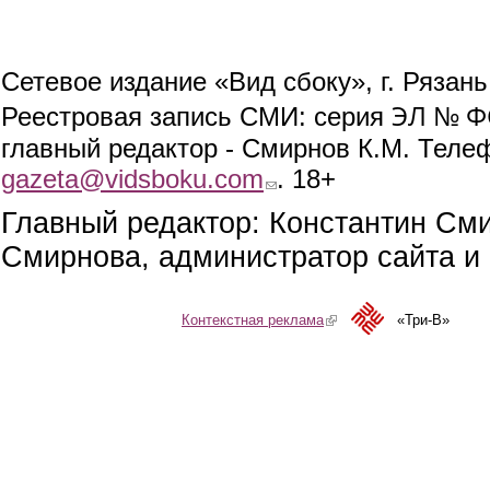
Сетевое издание «Вид сбоку», г. Рязан
ЭЛ № ФС
Реестровая запись СМИ: серия
главный редактор - Смирнов К.М. Телефо
gazeta@vidsboku.com
(link sends e-mail)
. 18+
Главный редактор: Константин См
Смирнова, администратор сайта и 
Контекстная реклама
(link is external)
«Три-В»