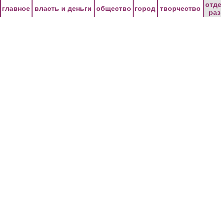
Перейти к основному содержанию
отд
главное
власть и деньги
общество
город
творчество
ра