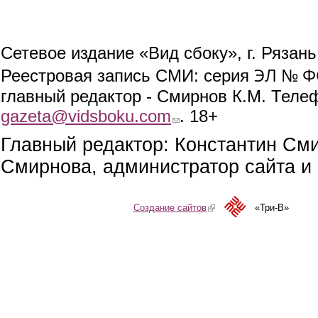
Сетевое издание «Вид сбоку», г. Рязан
ЭЛ № ФС
Реестровая запись СМИ: серия
главный редактор - Смирнов К.М. Телефо
gazeta@vidsboku.com
(link sends e-mail)
. 18+
Главный редактор: Константин См
Смирнова, администратор сайта и 
Создание сайтов
(link is external)
«Три-В»