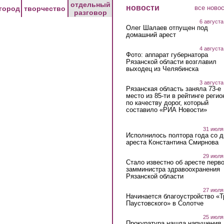
отдельный
новости
все ново
город
творчество
разговор
6 августа
Олег Шалаев отпущен под
домашний арест
4 августа
Фото: аппарат губернатора
Рязанской области возглавил
выходец из Челябинска
3 августа
Рязанская область заняла 73-е
место из 85-ти в рейтинге регио
по качеству дорог, который
составило «РИА Новости»
31 июля
Исполнилось полтора года со д
ареста Константина Смирнова
29 июля
Стало известно об аресте перво
замминистра здравоохранения
Рязанской области
27 июля
Начинается благоустройство «
Паустовского» в Солотче
25 июля
Прокуратура нашла нарушения