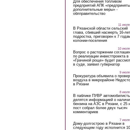
Для обеспечения топливом
предприятий АПК «предпринят
дополнительные меры» -
облправительство
11 июля
В Рязанской области сельский
глава, сбивший насмерть 16-ле
подростка, приговорен к 7 года
колонии-поселения
10 июля
Вопрос о расторжении соглаше
по реализации инвестпроекта в
«Грачиной роще» будет рассмо
в суде, заявил губернатор
9 июля
Прокуратура объявила о провер
воздуха в микрорайоне Недост
в Рязани
8 июля
В паблике ПУВР автомобилист
делятся информацией о наличи
бензина на АЗС в Рязани, с 25 
пост собрал более двух тысяч
комментариев
7 июля
Дому-долгострою в Рязани в
следующем году исполнится 10