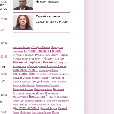
Не понят народом
 21:32
что
более
Сергей Чиграков
 21:04
Создал интригу в Рязани
тся
 19:47
«Атрон» Рязань
«Глобус» Рязань
«Городские
«Единая Россия» Рязань
проекты»
«Лучшие друзья» Рязань
«М5 Молл» Рязань
 21:36
«Новая газета»
«Мещерская сторона»
Рязань
«Сбербанк» Рязань
«Северная
нег
компания»
«Справедливая Россия» Рязань
«Яблоко» Рязань
Александр Чайка
Александр Шерин
 22:06
Андрей
Алексей Фролов
Кашаев
Андрей Петруцкий
Андрей Красов
трит
Аркадий Фомин
Антон Воробьев
Арт-Лужайка
Арт-лужайка Рязань
Беженцы из Украины
Валерий Рюмин
Виталий
Виктор Малюгин
Артемов
Виталий Ларин
Владимир
 19:15
Водоканал Рязани
Мимоглядов
Выборы в
ин
Рязанской области
Выборы в Рязанскую городскую
Думу
Выборы в Рязанскую областную Думу
Дашково-Песочня
Дмитрий Гудков
Евгений
 23:35
Заборье
Игорь
Зызин
Застройка Рязани