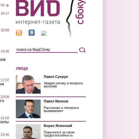
сти
 18:17
 18:59
 19:36
нов
лица
Павел Супрун
 17:37
Увидел логику в вопросе
ня
жителей
 23:09
го
Павел Малков
Рассказал о «вопросе
выживания»
 21:02
Тропы
Борис Ясинский
Поручился за свою
 23:45
трудоспособность