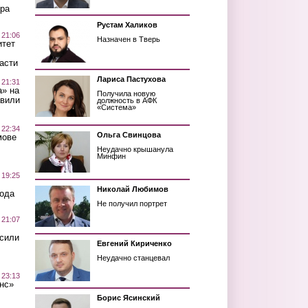
ра
Рустам Халиков
 21:06
Назначен в Тверь
итет
асти
Лариса Пастухова
 21:31
а» на
Получила новую
авили
должность в АФК
«Система»
 22:34
Ольга Свинцова
мове
Неудачно крышанула
Минфин
 19:25
Николай Любимов
вода
Не получил портрет
 21:07
осили
Евгений Кириченко
Неудачно станцевал
 23:13
нс»
Борис Ясинский