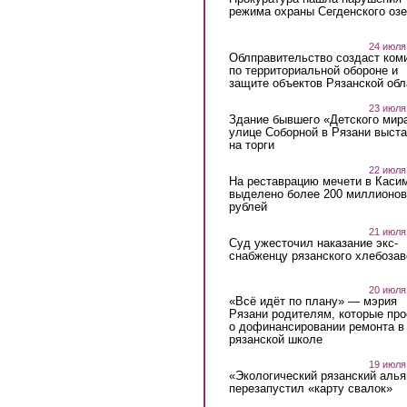
режима охраны Сегденского озе
24 июля
Облправительство создаст ком
по территориальной обороне и
защите объектов Рязанской обл
23 июля
Здание бывшего «Детского мир
улице Соборной в Рязани выст
на торги
22 июля
На реставрацию мечети в Каси
выделено более 200 миллионов
рублей
21 июля
Суд ужесточил наказание экс-
снабженцу рязанского хлебоза
20 июля
«Всё идёт по плану» — мэрия
Рязани родителям, которые пр
о дофинансировании ремонта в
рязанской школе
19 июля
«Экологический рязанский алья
перезапустил «карту свалок»