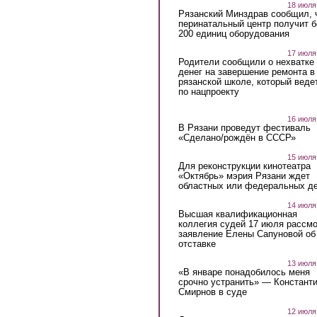
18 июля
Рязанский Минздрав сообщил, 
перинатальный центр получит 
200 единиц оборудования
17 июля
Родители сообщили о нехватке
денег на завершение ремонта в
рязанской школе, который веде
по нацпроекту
16 июля
В Рязани проведут фестиваль
«Сделано/рождён в СССР»
15 июля
Для реконструкции кинотеатра
«Октябрь» мэрия Рязани ждет
областных или федеральных де
14 июля
Высшая квалификационная
коллегия судей 17 июля рассмо
заявление Елены Сапуновой об
отставке
13 июля
«В январе понадобилось меня
срочно устранить» — Констант
Смирнов в суде
12 июля