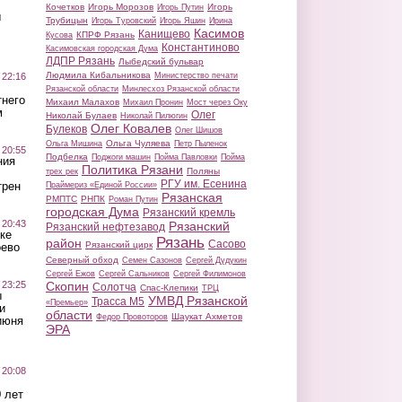
Кочетков
Игорь Морозов
Игорь
Игорь Путин
ы
Трубицын
Игорь Туровский
Игорь Яшин
Ирина
Касимов
Канищево
КПРФ Рязань
Кусова
Константиново
Касимовская городская Дума
ЛДПР Рязань
Лыбедский бульвар
Людмила Кибальникова
 22:16
Министерство печати
Рязанской области
Минлесхоз Рязанской области
тнего
Михаил Малахов
Михаил Пронин
Мост через Оку
м
Олег
Николай Булаев
Николай Пилюгин
Олег Ковалев
Булеков
Олег Шишов
Ольга Чуляева
Ольга Мишина
Петр Пыленок
 20:55
Подбелка
Поджоги машин
Пойма Павловки
Пойма
ния
Политика Рязани
Поляны
трех рек
РГУ им. Есенина
трен
Праймериз «Единой России»
Рязанская
РМПТС
РНПК
Роман Путин
городская Дума
Рязанский кремль
 20:43
Рязанский
Рязанский нефтезавод
ке
Рязань
район
Сасово
Рязанский цирк
оево
Северный обход
Семен Сазонов
Сергей Дудукин
Сергей Ежов
Сергей Сальников
Сергей Филимонов
 23:25
Скопин
Солотча
Спас-Клепики
ТРЦ
ы
УМВД Рязанской
Трасса М5
«Премьер»
и
области
Шаукат Ахметов
Федор Провоторов
июня
ЭРА
 20:08
 лет