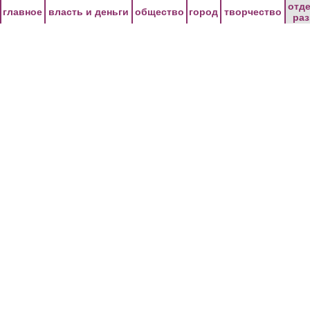
Перейти к основному содержанию
отд
главное
власть и деньги
общество
город
творчество
ра