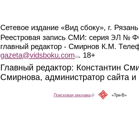
Сетевое издание «Вид сбоку», г. Рязан
ЭЛ № ФС
Реестровая запись СМИ: серия
главный редактор - Смирнов К.М. Телефо
gazeta@vidsboku.com
(link sends e-mail)
. 18+
Главный редактор: Константин См
Смирнова, администратор сайта и 
Поисковая реклама
(link is external)
«Три-В»