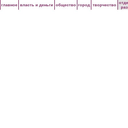
Перейти к основному содержанию
отд
главное
власть и деньги
общество
город
творчество
ра