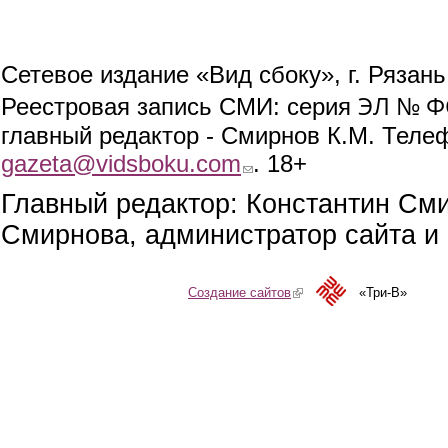
Сетевое издание «Вид сбоку», г. Рязан
ЭЛ № ФС
Реестровая запись СМИ: серия
главный редактор - Смирнов К.М. Телефо
gazeta@vidsboku.com
(link sends e-mail)
. 18+
Главный редактор: Константин См
Смирнова, администратор сайта и 
Создание сайтов
(link is external)
«Три-В»