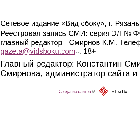
Сетевое издание «Вид сбоку», г. Рязан
ЭЛ № ФС
Реестровая запись СМИ: серия
главный редактор - Смирнов К.М. Телефо
gazeta@vidsboku.com
(link sends e-mail)
. 18+
Главный редактор: Константин См
Смирнова, администратор сайта и 
Создание сайтов
(link is external)
«Три-В»