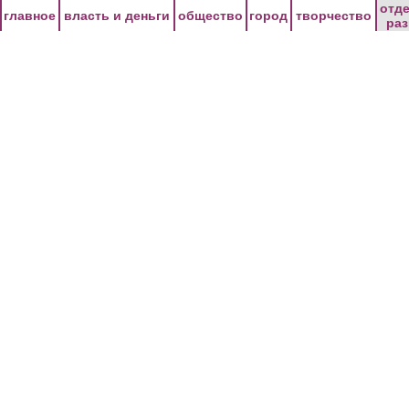
Перейти к основному содержанию
отд
главное
власть и деньги
общество
город
творчество
ра