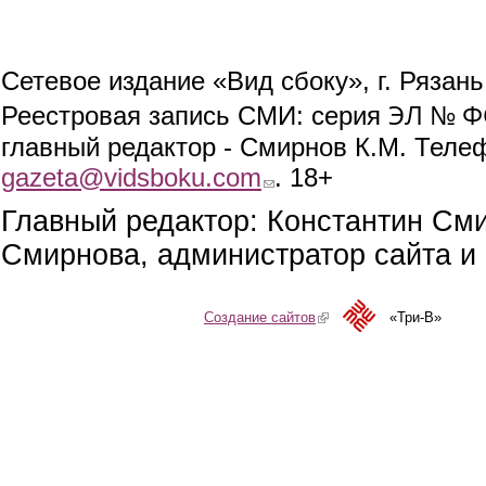
Сетевое издание «Вид сбоку», г. Рязан
ЭЛ № ФС
Реестровая запись СМИ: серия
главный редактор - Смирнов К.М. Телефо
gazeta@vidsboku.com
(link sends e-mail)
. 18+
Главный редактор: Константин См
Смирнова, администратор сайта и 
Создание сайтов
(link is external)
«Три-В»