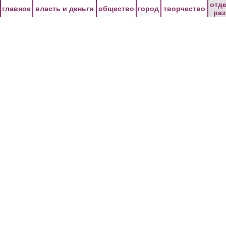
Перейти к основному содержанию
отд
главное
власть и деньги
общество
город
творчество
ра