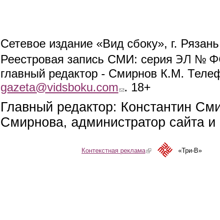
Сетевое издание «Вид сбоку», г. Рязан
ЭЛ № ФС
Реестровая запись СМИ: серия
главный редактор - Смирнов К.М. Телефо
gazeta@vidsboku.com
(link sends e-mail)
. 18+
Главный редактор: Константин См
Смирнова, администратор сайта и 
Контекстная реклама
(link is external)
«Три-В»