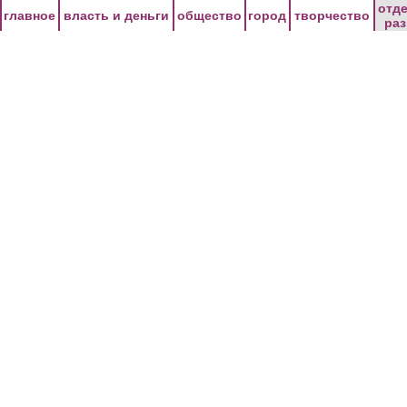
Перейти к основному содержанию
отд
главное
власть и деньги
общество
город
творчество
ра