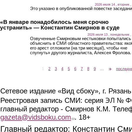
2026 июля 14 , вторник ,
Это указано в опубликованной повестке заседани
«В январе понадобилось меня срочно
устранить» — Константин Смирнов в суде
2026 июля 13 , понедельник ,
Озвученные Смирновым нестыковки попытались
объяснить в СМИ областного правительства: як
его арест отложили (на три месяца!), чтобы «не
спугнуть» другого журналиста, Алексея Фролова.
1
2
3
4
5
6
7
8
9
…
следующая ›
последн
Страницы
Сетевое издание «Вид сбоку», г. Рязан
ЭЛ № ФС
Реестровая запись СМИ: серия
главный редактор - Смирнов К.М. Телефо
gazeta@vidsboku.com
(link sends e-mail)
. 18+
Главный редактор: Константин См