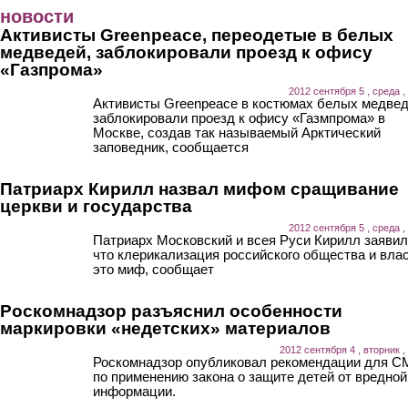
Перейти к основному содержанию
новости
Активисты Greenpeace, переодетые в белых
медведей, заблокировали проезд к офису
«Газпрома»
2012 сентября 5 , среда ,
Активисты Greenpeace в костюмах белых медве
заблокировали проезд к офису «Газмпрома» в
Москве, создав так называемый Арктический
заповедник, сообщается
Патриарх Кирилл назвал мифом сращивание
церкви и государства
2012 сентября 5 , среда ,
Патриарх Московский и всея Руси Кирилл заявил
что клерикализация российского общества и влас
это миф, сообщает
Роскомнадзор разъяснил особенности
маркировки «недетских» материалов
2012 сентября 4 , вторник ,
Роскомнадзор опубликовал рекомендации для 
по применению закона о защите детей от вредной
информации.