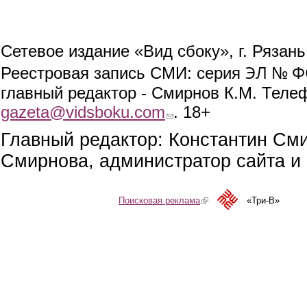
Сетевое издание «Вид сбоку», г. Рязан
ЭЛ № ФС
Реестровая запись СМИ: серия
главный редактор - Смирнов К.М. Телефо
gazeta@vidsboku.com
(link sends e-mail)
. 18+
Главный редактор: Константин См
Смирнова, администратор сайта и 
Поисковая реклама
(link is external)
«Три-В»