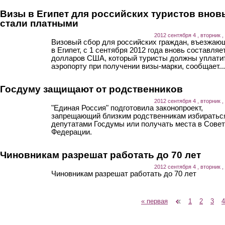
Визы в Египет для российских туристов внов
стали платными
2012 сентября 4 , вторник ,
Визовый сбор для российских граждан, въезжаю
в Египет, с 1 сентября 2012 года вновь составляе
долларов США, который туристы должны уплати
аэропорту при получении визы-марки, сообщает...
Госдуму защищают от родственников
2012 сентября 4 , вторник ,
"Единая Россия" подготовила законопроект,
запрещающий близким родственникам избиратьс
депутатами Госдумы или получать места в Сове
Федерации.
Чиновникам разрешат работать до 70 лет
2012 сентября 4 , вторник ,
Чиновникам разрешат работать до 70 лет
« первая
‹ предыдущая
1
2
3
4
Страницы