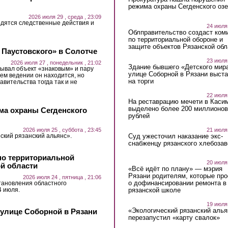
режима охраны Сегденского озе
2026 июля 29 , среда , 23:09
дятся следственные действия и
24 июля
Облправительство создаст ком
по территориальной обороне и
защите объектов Рязанской обл
 Паустовского» в Солотче
23 июля
2026 июля 27 , понедельник , 21:02
Здание бывшего «Детского мир
ывал объект «знаковым» и пару
улице Соборной в Рязани выст
ьем ведении он находится, но
на торги
авительства тогда так и не
22 июля
На реставрацию мечети в Каси
выделено более 200 миллионов
ма охраны Сегденского
рублей
21 июля
2026 июля 25 , суббота , 23:45
Суд ужесточил наказание экс-
ский рязанский альянс».
снабженцу рязанского хлебоза
по территориальной
20 июля
ой области
«Всё идёт по плану» — мэрия
Рязани родителям, которые пр
2026 июля 24 , пятница , 21:06
о дофинансировании ремонта в
тановления областного
4 июля.
рязанской школе
19 июля
«Экологический рязанский алья
 улице Соборной в Рязани
перезапустил «карту свалок»