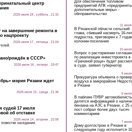
Для обеспечения топливом
еринатальный центр
предприятий АПК «предпринят
ания
дополнительные меры» -
облправительство
2026 июля 18 , суббота , 21:32
11 июля
В Рязанской области сельский
 на завершение ремонта в
глава, сбивший насмерть 16-ле
о нацпроекту
подростка, приговорен к 7 года
колонии-поселения
2026 июля 17 , пятница , 21:04
телей.
10 июля
Вопрос о расторжении соглаше
по реализации инвестпроекта в
лано/рождён в СССР»
«Грачиной роще» будет рассмо
2026 июля 16 , четверг , 19:47
в суде, заявил губернатор
9 июля
Прокуратура объявила о провер
ябрь» мэрия Рязани ждет
воздуха в микрорайоне Недост
в Рязани
2026 июля 15 , среда , 21:36
8 июля
В паблике ПУВР автомобилист
делятся информацией о наличи
бензина на АЗС в Рязани, с 25 
 судей 17 июля
пост собрал более двух тысяч
вой об отставке
комментариев
2026 июля 14 , вторник , 22:06
7 июля
 повестке заседания.
Дому-долгострою в Рязани в
следующем году исполнится 10