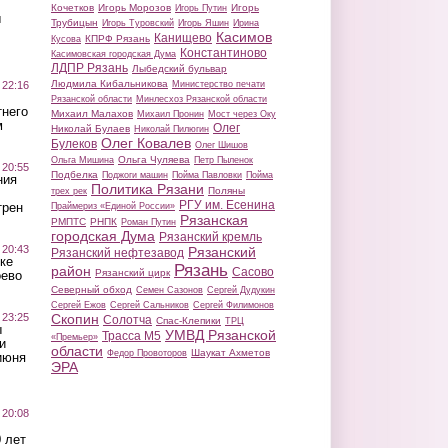
Кочетков
Игорь Морозов
Игорь
Игорь Путин
ы
Трубицын
Игорь Туровский
Игорь Яшин
Ирина
Касимов
Канищево
КПРФ Рязань
Кусова
Константиново
Касимовская городская Дума
ЛДПР Рязань
Лыбедский бульвар
Людмила Кибальникова
 22:16
Министерство печати
Рязанской области
Минлесхоз Рязанской области
тнего
Михаил Малахов
Михаил Пронин
Мост через Оку
м
Олег
Николай Булаев
Николай Пилюгин
Олег Ковалев
Булеков
Олег Шишов
Ольга Чуляева
Ольга Мишина
Петр Пыленок
 20:55
Подбелка
Поджоги машин
Пойма Павловки
Пойма
ния
Политика Рязани
Поляны
трех рек
РГУ им. Есенина
трен
Праймериз «Единой России»
Рязанская
РМПТС
РНПК
Роман Путин
городская Дума
Рязанский кремль
 20:43
Рязанский
Рязанский нефтезавод
ке
Рязань
район
Сасово
Рязанский цирк
оево
Северный обход
Семен Сазонов
Сергей Дудукин
Сергей Ежов
Сергей Сальников
Сергей Филимонов
 23:25
Скопин
Солотча
Спас-Клепики
ТРЦ
ы
УМВД Рязанской
Трасса М5
«Премьер»
и
области
Шаукат Ахметов
Федор Провоторов
июня
ЭРА
 20:08
 лет