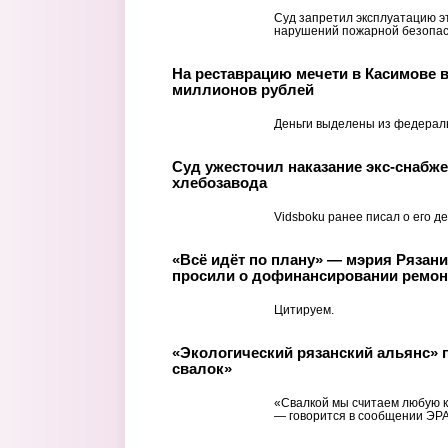
Суд запретил эксплуатацию эт
нарушений пожарной безопас
На реставрацию мечети в Касимове 
миллионов рублей
Деньги выделены из федерал
Суд ужесточил наказание экс-снабже
хлебозавода
Vidsboku ранее писал о его де
«Всё идёт по плану» — мэрия Рязан
просили о дофинансировании ремон
Цитируем.
«Экологический рязанский альянс» п
свалок»
«Свалкой мы считаем любую к
— говорится в сообщении ЭРА