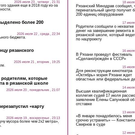
2026 июля 23 , четверг , 21:31
18 июля
ого здания еще в 2018 году из-за
Рязанский Минздрав сообщил, 
ности.
перинатальный центр получит 
200 единиц оборудования
выделено более 200
17 июля
Родители сообщили о нехватке
денег на завершение ремонта в
2026 июля 22 , среда , 22:34
рязанской школе, который веде
ьного бюджета.
по нацпроекту
нцу рязанского
16 июля
В Рязани проведут фестиваль
«Сделано/рождён в СССР»
2026 июля 21 , вторник , 19:25
ле.
15 июля
Для реконструкции кинотеатра
«Октябрь» мэрия Рязани ждет
и родителям, которые
областных или федеральных де
та в рязанской школе
14 июля
2026 июля 20 , понедельник , 21:07
Высшая квалификационная
коллегия судей 17 июля рассмо
заявление Елены Сапуновой об
отставке
ерезапустил «карту
13 июля
«В январе понадобилось меня
2026 июля 19 , воскресенье , 23:13
срочно устранить» — Констант
учу мусора более чем 2х2 метра»,
Смирнов в суде
.
12 июля