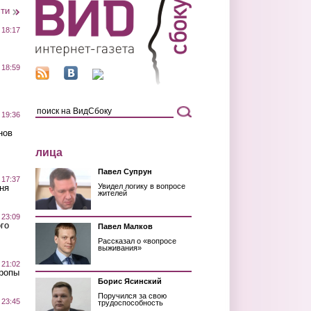
сти
 18:17
 18:59
 19:36
нов
лица
Павел Супрун
 17:37
Увидел логику в вопросе
ня
жителей
 23:09
го
Павел Малков
Рассказал о «вопросе
выживания»
 21:02
Тропы
Борис Ясинский
Поручился за свою
 23:45
трудоспособность