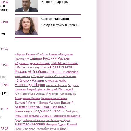
Не понят народом
 21:32
что
более
Сергей Чиграков
 21:04
Создал интригу в Рязани
тся
 19:47
«Атрон» Рязань
«Глобус» Рязань
«Городские
«Единая Россия» Рязань
проекты»
«Лучшие друзья» Рязань
«М5 Молл» Рязань
 21:36
«Новая газета»
«Мещерская сторона»
Рязань
«Сбербанк» Рязань
«Северная
нег
компания»
«Справедливая Россия» Рязань
«Яблоко» Рязань
Александр Чайка
Александр Шерин
 22:06
Андрей
Алексей Фролов
Кашаев
Андрей Петруцкий
Андрей Красов
трит
Аркадий Фомин
Антон Воробьев
Арт-Лужайка
Арт-лужайка Рязань
Беженцы из Украины
Валерий Рюмин
Виталий
Виктор Малюгин
Артемов
Виталий Ларин
Владимир
 19:15
Водоканал Рязани
Мимоглядов
Выборы в
ин
Рязанской области
Выборы в Рязанскую городскую
Думу
Выборы в Рязанскую областную Думу
Дашково-Песочня
Дмитрий Гудков
Евгений
 23:35
Заборье
Игорь
Зызин
Застройка Рязани