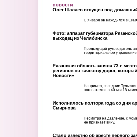
Перейти к основному содержанию
новости
Олег Шалаев отпущен под домашний
С января он находился в СИЗ
Фото: аппарат губернатора Рязанско
выходец из Челябинска
Предыдущий руководитель ап
территориальное управление
Рязанская область заняла 73-е место 
регионов по качеству дорог, которы
Новости»
Например, соседние Тульская
показателю на 40-м и 18-м ме
Исполнилось полтора года со дня ар
Смирнова
Несмотря на давление, с мом
не признает вину.
Стало известно об аресте первого з