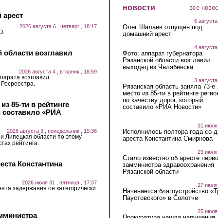
новости
все ново
 арест
6 августа
2026 августа 6 , четверг , 18:17
Олег Шалаев отпущен под
О.
домашний арест
4 августа
й области возглавил
Фото: аппарат губернатора
Рязанской области возглавил
выходец из Челябинска
2026 августа 4 , вторник , 18:59
парата возглавил
3 августа
 Росреестра.
Рязанская область заняла 73-е
место из 85-ти в рейтинге регио
по качеству дорог, который
из 85-ти в рейтинге
составило «РИА Новости»
й составило «РИА
31 июля
2026 августа 3 , понедельник , 19:36
Исполнилось полтора года со д
 и Липецкая области по этому
ареста Константина Смирнова
стах рейтинга.
29 июля
Стало известно об аресте перво
еста Константина
замминистра здравоохранения
Рязанской области
2026 июля 31 , пятница , 17:37
27 июля
ента задержания он категорически
Начинается благоустройство «
Паустовского» в Солотче
25 июля
амминистра
Прокуратура нашла нарушения