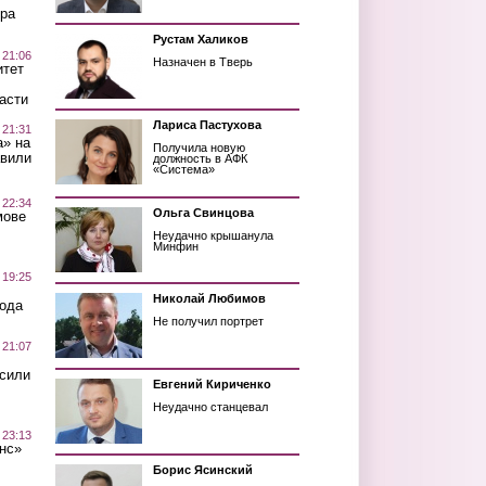
ра
Рустам Халиков
 21:06
Назначен в Тверь
итет
асти
Лариса Пастухова
 21:31
а» на
Получила новую
авили
должность в АФК
«Система»
 22:34
Ольга Свинцова
мове
Неудачно крышанула
Минфин
 19:25
Николай Любимов
вода
Не получил портрет
 21:07
осили
Евгений Кириченко
Неудачно станцевал
 23:13
нс»
Борис Ясинский