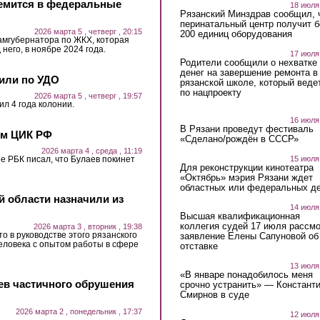
ремится в федеральные
18 июля
Рязанский Минздрав сообщил, 
перинатальный центр получит 
2026 марта 5 , четверг , 20:15
200 единиц оборудования
амгубернатора по ЖКХ, которая
него, в ноябре 2024 года.
17 июля
Родители сообщили о нехватке
денег на завершение ремонта в
или по УДО
рязанской школе, который веде
по нацпроекту
2026 марта 5 , четверг , 19:57
л 4 года колонии.
16 июля
В Рязани проведут фестиваль
ом ЦИК РФ
«Сделано/рождён в СССР»
2026 марта 4 , среда , 11:19
15 июля
е РБК писал, что Булаев покинет
Для реконструкции кинотеатра
«Октябрь» мэрия Рязани ждет
областных или федеральных де
й области назначили из
14 июля
Высшая квалификационная
коллегия судей 17 июля рассмо
2026 марта 3 , вторник , 19:38
то в руководстве этого рязанского
заявление Елены Сапуновой об
человека с опытом работы в сфере
отставке
13 июля
«В январе понадобилось меня
аев частичного обрушения
срочно устранить» — Констант
Смирнов в суде
2026 марта 2 , понедельник , 17:37
12 июля