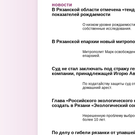
Перейти к основному содержанию
новости
В Рязанской области отмечена «тенд
показателей рождаемости
О низком уровне рождаемости
собственные исследования.
В Рязанской епархии новый митроп
Митрополит Марк освобожден
епархией.
Суд не стал заключать под стражу 
компании, принадлежащей Игорю А
По ходатайству защиты суд о
домашний арест.
Глава «Российского экологического
создать в Рязани «Экологический со
Нерешенную проблему выброс
более 10 лет.
По делу о гибели рязанки от упавше