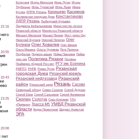
Кочетков
Игорь Морозов
Игорь
Игорь Путин
ы
Трубицын
Игорь Туровский
Игорь Яшин
Ирина
Касимов
Канищево
КПРФ Рязань
Кусова
Константиново
Касимовская городская Дума
ЛДПР Рязань
Лыбедский бульвар
Людмила Кибальникова
 22:16
Министерство печати
Рязанской области
Минлесхоз Рязанской области
тнего
Михаил Малахов
Михаил Пронин
Мост через Оку
м
Олег
Николай Булаев
Николай Пилюгин
Олег Ковалев
Булеков
Олег Шишов
Ольга Чуляева
Ольга Мишина
Петр Пыленок
 20:55
Подбелка
Поджоги машин
Пойма Павловки
Пойма
ния
Политика Рязани
Поляны
трех рек
РГУ им. Есенина
трен
Праймериз «Единой России»
Рязанская
РМПТС
РНПК
Роман Путин
городская Дума
Рязанский кремль
 20:43
Рязанский
Рязанский нефтезавод
ке
Рязань
район
Сасово
Рязанский цирк
оево
Северный обход
Семен Сазонов
Сергей Дудукин
Сергей Ежов
Сергей Сальников
Сергей Филимонов
 23:25
Скопин
Солотча
Спас-Клепики
ТРЦ
ы
УМВД Рязанской
Трасса М5
«Премьер»
и
области
Шаукат Ахметов
Федор Провоторов
июня
ЭРА
 20:08
 лет