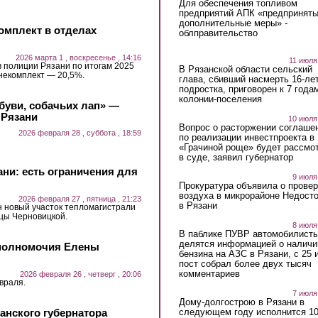
Для обеспечения топливом
предприятий АПК «предпринят
дополнительные меры» -
омплект в отделах
облправительство
2026 марта 1 , воскресенье , 14:16
11 июля
 полиции Рязани по итогам 2025
В Рязанской области сельский
 некомплект — 20,5%.
глава, сбивший насмерть 16-ле
подростка, приговорен к 7 года
колонии-поселения
буви, собачьих лап» —
 Рязани
10 июля
Вопрос о расторжении соглаше
2026 февраля 28 , суббота , 18:59
по реализации инвестпроекта в
«Грачиной роще» будет рассмо
в суде, заявил губернатор
ани: есть ограничения для
9 июля
Прокуратура объявила о провер
воздуха в микрорайоне Недост
2026 февраля 27 , пятница , 21:23
в Рязани
н новый участок тепломагистрали
цы Черновицкой.
8 июля
В паблике ПУВР автомобилист
делятся информацией о наличи
 полномочия Елены
бензина на АЗС в Рязани, с 25 
пост собрал более двух тысяч
комментариев
2026 февраля 26 , четверг , 20:06
враля.
7 июля
Дому-долгострою в Рязани в
следующем году исполнится 10
анского губернатора