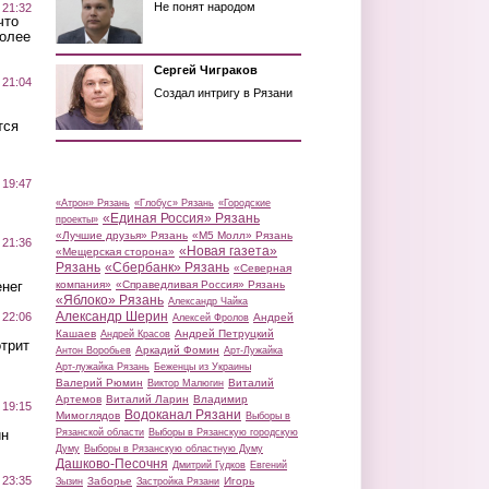
Не понят народом
 21:32
что
более
Сергей Чиграков
 21:04
Создал интригу в Рязани
тся
 19:47
«Атрон» Рязань
«Глобус» Рязань
«Городские
«Единая Россия» Рязань
проекты»
«Лучшие друзья» Рязань
«М5 Молл» Рязань
 21:36
«Новая газета»
«Мещерская сторона»
Рязань
«Сбербанк» Рязань
«Северная
нег
компания»
«Справедливая Россия» Рязань
«Яблоко» Рязань
Александр Чайка
Александр Шерин
 22:06
Андрей
Алексей Фролов
Кашаев
Андрей Петруцкий
Андрей Красов
трит
Аркадий Фомин
Антон Воробьев
Арт-Лужайка
Арт-лужайка Рязань
Беженцы из Украины
Валерий Рюмин
Виталий
Виктор Малюгин
Артемов
Виталий Ларин
Владимир
 19:15
Водоканал Рязани
Мимоглядов
Выборы в
ин
Рязанской области
Выборы в Рязанскую городскую
Думу
Выборы в Рязанскую областную Думу
Дашково-Песочня
Дмитрий Гудков
Евгений
 23:35
Заборье
Игорь
Зызин
Застройка Рязани