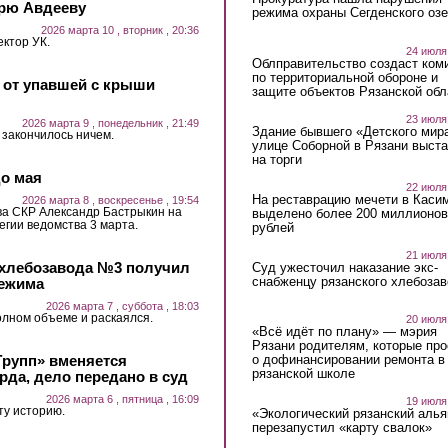
орю Авдееву
режима охраны Сегденского озе
2026 марта 10 , вторник , 20:36
ктор УК.
24 июля
Облправительство создаст ком
по территориальной обороне и
 от упавшей с крыши
защите объектов Рязанской обл
23 июля
2026 марта 9 , понедельник , 21:49
Здание бывшего «Детского мир
 закончилось ничем.
улице Соборной в Рязани выст
на торги
о мая
22 июля
На реставрацию мечети в Каси
2026 марта 8 , воскресенье , 19:54
ва СКР Александр Бастрыкин на
выделено более 200 миллионов
гии ведомства 3 марта.
рублей
21 июля
 хлебозавода №3 получил
Суд ужесточил наказание экс-
снабженцу рязанского хлебоза
режима
2026 марта 7 , суббота , 18:03
олном объеме и раскаялся.
20 июля
«Всё идёт по плану» — мэрия
Рязани родителям, которые пр
Групп» вменяется
о дофинансировании ремонта в
рязанской школе
да, дело передано в суд
2026 марта 6 , пятница , 16:09
19 июля
ту историю.
«Экологический рязанский алья
перезапустил «карту свалок»