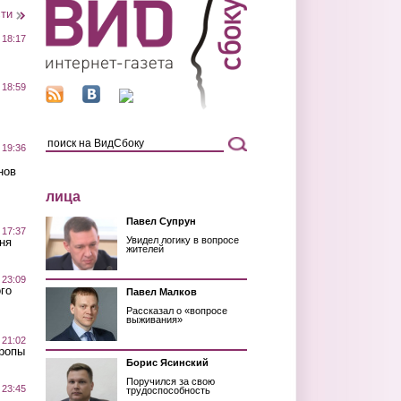
сти
 18:17
 18:59
 19:36
нов
лица
Павел Супрун
 17:37
Увидел логику в вопросе
ня
жителей
 23:09
го
Павел Малков
Рассказал о «вопросе
выживания»
 21:02
Тропы
Борис Ясинский
Поручился за свою
 23:45
трудоспособность