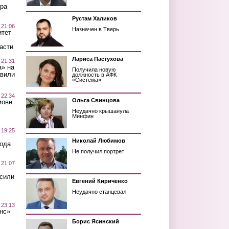
ра
Рустам Халиков
 21:06
Назначен в Тверь
итет
асти
Лариса Пастухова
 21:31
а» на
Получила новую
авили
должность в АФК
«Система»
 22:34
Ольга Свинцова
мове
Неудачно крышанула
Минфин
 19:25
Николай Любимов
вода
Не получил портрет
 21:07
осили
Евгений Кириченко
Неудачно станцевал
 23:13
нс»
Борис Ясинский