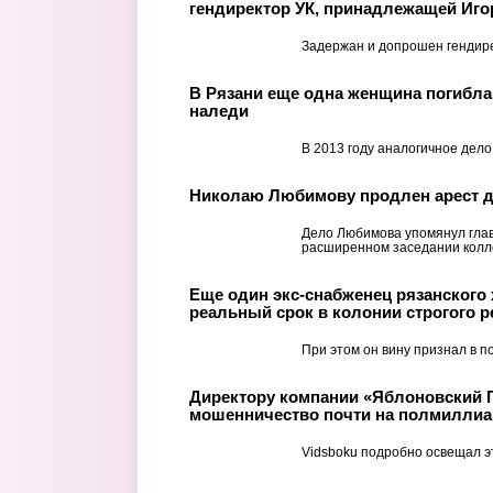
гендиректор УК, принадлежащей Иг
Задержан и допрошен гендире
В Рязани еще одна женщина погибла
наледи
В 2013 году аналогичное дело
Николаю Любимову продлен арест д
Дело Любимова упомянул гла
расширенном заседании колле
Еще один экс-снабженец рязанского
реальный срок в колонии строгого 
При этом он вину признал в п
Директору компании «Яблоновский 
мошенничество почти на полмиллиар
Vidsboku подробно освещал э