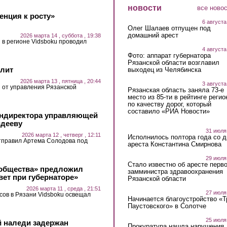
новости
все ново
енция к росту»
6 августа
Олег Шалаев отпущен под
домашний арест
2026 марта 14 , суббота , 19:38
 в регионе Vidsboku проводил
4 августа
Фото: аппарат губернатора
Рязанской области возглавил
олит
выходец из Челябинска
2026 марта 13 , пятница , 20:44
3 августа
 от управления Рязанской
Рязанская область заняла 73-е
место из 85-ти в рейтинге регио
по качеству дорог, который
составило «РИА Новости»
гендиректора управляющей
вдееву
31 июля
2026 марта 12 , четверг , 12:11
Исполнилось полтора года со д
тправил Артема Солодова под
ареста Константина Смирнова
29 июля
Стало известно об аресте перво
 общества» предложил
замминистра здравоохранения
вет при губернаторе»
Рязанской области
2026 марта 11 , среда , 21:51
27 июля
ов в Рязани Vidsboku освещал
Начинается благоустройство «
Паустовского» в Солотче
25 июля
й наледи задержан
Прокуратура нашла нарушения