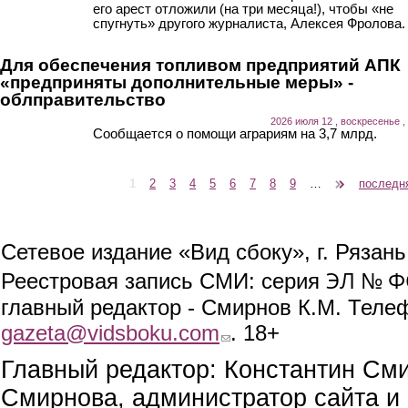
его арест отложили (на три месяца!), чтобы «не
спугнуть» другого журналиста, Алексея Фролова.
Для обеспечения топливом предприятий АПК
«предприняты дополнительные меры» -
облправительство
2026 июля 12 , воскресенье ,
Сообщается о помощи аграриям на 3,7 млрд.
1
2
3
4
5
6
7
8
9
…
следующая ›
последн
Страницы
Сетевое издание «Вид сбоку», г. Рязан
ЭЛ № ФС
Реестровая запись СМИ: серия
главный редактор - Смирнов К.М. Телефо
gazeta@vidsboku.com
(link sends e-mail)
. 18+
Главный редактор: Константин См
Смирнова, администратор сайта и 