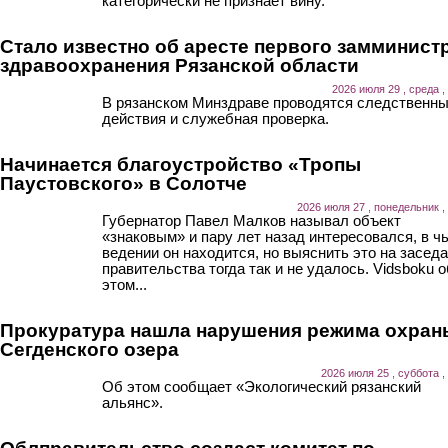
категорически не признает вину.
Стало известно об аресте первого замминист
здравоохранения Рязанской области
2026 июля 29 , среда ,
В рязанском Минздраве проводятся следственн
действия и служебная проверка.
Начинается благоустройство «Тропы
Паустовского» в Солотче
2026 июля 27 , понедельник ,
Губернатор Павел Малков называл объект
«знаковым» и пару лет назад интересовался, в ч
ведении он находится, но выяснить это на засед
правительства тогда так и не удалось. Vidsboku о
этом...
Прокуратура нашла нарушения режима охран
Сегденского озера
2026 июля 25 , суббота ,
Об этом сообщает «Экологический рязанский
альянс».