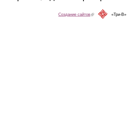
Создание сайтов
(link is external)
«Три-В»