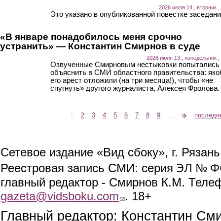
2026 июля 14 , вторник ,
Это указано в опубликованной повестке заседани
«В январе понадобилось меня срочно
устранить» — Константин Смирнов в суде
2026 июля 13 , понедельник ,
Озвученные Смирновым нестыковки попытались
объяснить в СМИ областного правительства: як
его арест отложили (на три месяца!), чтобы «не
спугнуть» другого журналиста, Алексея Фролова.
1
2
3
4
5
6
7
8
9
…
следующая ›
последн
Страницы
Сетевое издание «Вид сбоку», г. Рязан
ЭЛ № ФС
Реестровая запись СМИ: серия
главный редактор - Смирнов К.М. Телефо
gazeta@vidsboku.com
(link sends e-mail)
. 18+
Главный редактор: Константин См