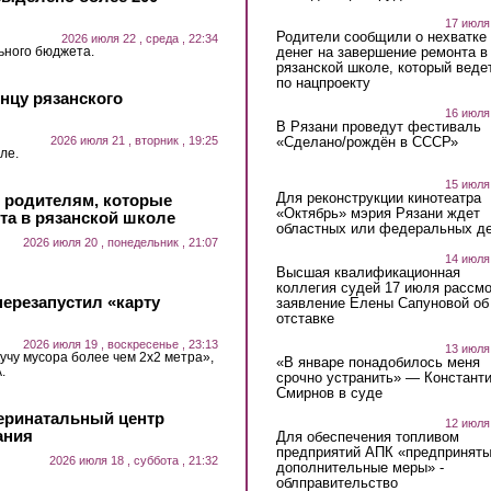
17 июля
Родители сообщили о нехватке
2026 июля 22 , среда , 22:34
ьного бюджета.
денег на завершение ремонта в
рязанской школе, который веде
по нацпроекту
нцу рязанского
16 июля
В Рязани проведут фестиваль
2026 июля 21 , вторник , 19:25
«Сделано/рождён в СССР»
ле.
15 июля
Для реконструкции кинотеатра
и родителям, которые
«Октябрь» мэрия Рязани ждет
та в рязанской школе
областных или федеральных де
2026 июля 20 , понедельник , 21:07
14 июля
Высшая квалификационная
коллегия судей 17 июля рассмо
ерезапустил «карту
заявление Елены Сапуновой об
отставке
2026 июля 19 , воскресенье , 23:13
13 июля
учу мусора более чем 2х2 метра»,
«В январе понадобилось меня
.
срочно устранить» — Констант
Смирнов в суде
еринатальный центр
12 июля
ания
Для обеспечения топливом
предприятий АПК «предпринят
2026 июля 18 , суббота , 21:32
дополнительные меры» -
облправительство