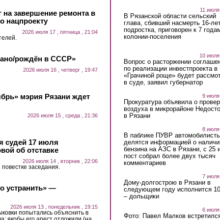
11 июля
 на завершение ремонта в
В Рязанской области сельский
о нацпроекту
глава, сбивший насмерть 16-ле
подростка, приговорен к 7 года
2026 июля 17 , пятница , 21:04
колонии-поселения
телей.
10 июля
лано/рождён в СССР»
Вопрос о расторжении соглаше
по реализации инвестпроекта в
2026 июля 16 , четверг , 19:47
«Грачиной роще» будет рассмо
в суде, заявил губернатор
ябрь» мэрия Рязани ждет
9 июля
Прокуратура объявила о провер
воздуха в микрорайоне Недост
в Рязани
2026 июля 15 , среда , 21:36
8 июля
В паблике ПУВР автомобилист
 судей 17 июля
делятся информацией о наличи
бензина на АЗС в Рязани, с 25 
вой об отставке
пост собрал более двух тысяч
2026 июля 14 , вторник , 22:06
комментариев
 повестке заседания.
7 июля
Дому-долгострою в Рязани в
о устранить» —
следующем году исполнится 10
– дольщики
2026 июля 13 , понедельник , 19:15
6 июля
ковки попытались объяснить в
Фото: Павел Малков встретился
а: якобы его арест отложили (на