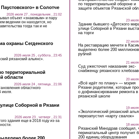
по территориальной обороне и
 Паустовского» в Солотче
защите объектов Рязанской обл
2026 июля 27 , понедельник , 21:02
ывал объект «знаковым» и пару
23 июля
ьем ведении он находится, но
Здание бывшего «Детского мир
авительства тогда так и не
улице Соборной в Рязани выст
на торги
22 июля
ма охраны Сегденского
На реставрацию мечети в Каси
выделено более 200 миллионов
рублей
2026 июля 25 , суббота , 23:45
ский рязанский альянс».
21 июля
Суд ужесточил наказание экс-
снабженцу рязанского хлебоза
по территориальной
ой области
20 июля
«Всё идёт по плану» — мэрия
2026 июля 24 , пятница , 21:06
Рязани родителям, которые пр
тановления областного
о дофинансировании ремонта в
4 июля.
рязанской школе
 улице Соборной в Рязани
19 июля
«Экологический рязанский алья
перезапустил «карту свалок»
2026 июля 23 , четверг , 21:31
ого здания еще в 2018 году из-за
ности.
18 июля
Рязанский Минздрав сообщил, 
перинатальный центр получит 
200 единиц оборудования
выделено более 200