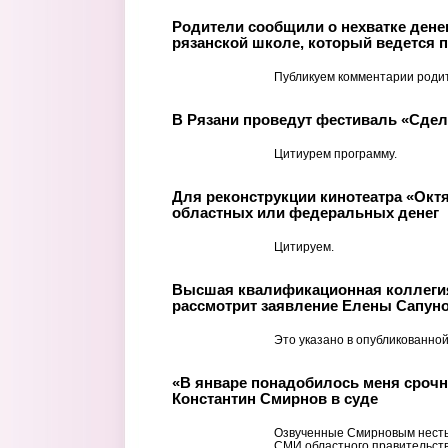
Родители сообщили о нехватке денег
рязанской школе, который ведется п
Публикуем комментарии роди
В Рязани проведут фестиваль «Сде
Цитиурем программу.
Для реконструкции кинотеатра «Окт
областных или федеральных денег
Цитируем.
Высшая квалификационная коллегия
рассмотрит заявление Елены Сапуно
Это указано в опубликованной
«В январе понадобилось меня срочн
Константин Смирнов в суде
Озвученные Смирновым несты
СМИ областного правительств