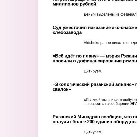
миллионов рублей
Деньги выделены из федерал
Суд ужесточил наказание экс-снабже
хлебозавода
Vidsboku ранее писал о его де
«Всё идёт по плану» — мэрия Рязан
просили о дофинансировании ремон
Цитируем.
«Экологический рязанский альянс» п
свалок»
«Свалкой мы считаем любую к
— говорится в сообщении ЭРА
Рязанский Минздрав сообщил, что п
получит более 200 единиц оборудов
Цитиурем.