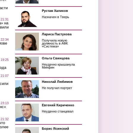
асти
Рустам Халиков
Назначен в Тверь
 21:31
а» на
авили
Лариса Пастухова
 22:34
Получила новую
мове
должность в АФК
«Система»
Ольга Свинцова
 19:25
Неудачно крышанула
вода
Минфин
 21:07
Николай Любимов
осили
Не получил портрет
 23:13
Евгений Кириченко
нс»
Неудачно станцевал
 21:32
что
более
Борис Ясинский