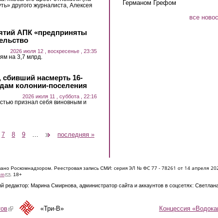
Германом Грефом
уть» другого журналиста, Алексея
все ново
ятий АПК «предприняты
ельство
2026 июля 12 , воскресенье , 23:35
м на 3,7 млрд.
, сбивший насмерть 16-
годам колонии-поселения
2026 июля 11 , суббота , 22:16
стью признал себя виновным и
7
8
9
…
следующая ›
последняя »
ЭЛ № ФС 77 - 7826
1 от 14 апреля 20
овано Роскомнадзором. Реестровая запись СМИ: серия
(link sends e-mail)
om
. 18+
й редактор: Марина Смирнова, администратор сайта и аккаунтов в соцсетях: Светлан
Концессия «Водока
тов
(link is external)
«Три-В»