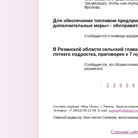
три месяца!), чтобы «не спугн
Фролова.
Для обеспечения топливом предпри
дополнительные меры» - облправит
Сообщается о помощи агрария
В Рязанской области сельский глава
летнего подростка, приговорен к 7 
Сообщается, что Исаев полно
раскаялся.
1
2
3
4
5
6
Страницы
Сетевое издание «Вид сбоку», г. Рязань. Зарегистрир
Телефон: +7 (4912) 95-41-59. E-mail:
gazeta@vidsboku.c
Главный редактор: Константин Смирнов, выпускающи
Создание сай