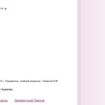
сти
20 г.
Учредитель, главный редактор - Смирнов К.М.
а Чудакова.
нала»
Неизвестный Павлов