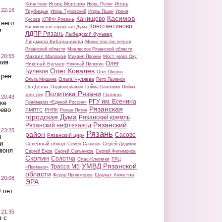
Кочетков
Игорь Морозов
Игорь
Игорь Путин
 22:16
Трубицын
Игорь Туровский
Игорь Яшин
Ирина
Касимов
Канищево
КПРФ Рязань
Кусова
тнего
Константиново
Касимовская городская Дума
м
ЛДПР Рязань
Лыбедский бульвар
Людмила Кибальникова
Министерство печати
Рязанской области
Минлесхоз Рязанской области
 20:55
Михаил Малахов
Михаил Пронин
Мост через Оку
ния
Олег
Николай Булаев
Николай Пилюгин
Олег Ковалев
Булеков
Олег Шишов
трен
Ольга Чуляева
Ольга Мишина
Петр Пыленок
Подбелка
Поджоги машин
Пойма Павловки
Пойма
Политика Рязани
Поляны
трех рек
 20:43
РГУ им. Есенина
ке
Праймериз «Единой России»
Рязанская
оево
РМПТС
РНПК
Роман Путин
городская Дума
Рязанский кремль
Рязанский
Рязанский нефтезавод
 23:25
Рязань
район
Сасово
Рязанский цирк
ы
и
Северный обход
Семен Сазонов
Сергей Дудукин
июня
Сергей Ежов
Сергей Сальников
Сергей Филимонов
Скопин
Солотча
Спас-Клепики
ТРЦ
УМВД Рязанской
Трасса М5
«Премьер»
области
Шаукат Ахметов
Федор Провоторов
 20:08
ЭРА
 лет
 21:35
 с