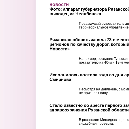
Перейти к основному содержанию
новости
Фото: аппарат губернатора Рязанско
выходец из Челябинска
Предыдущий руководитель ап
территориальное управление
Рязанская область заняла 73-е место 
регионов по качеству дорог, которы
Новости»
Например, соседние Тульская
показателю на 40-м и 18-м ме
Исполнилось полтора года со дня ар
Смирнова
Несмотря на давление, с мом
не признает вину.
Стало известно об аресте первого з
здравоохранения Рязанской области
В рязанском Минздраве прово
служебная проверка.