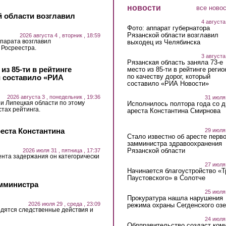
новости
все ново
й области возглавил
4 августа
Фото: аппарат губернатора
Рязанской области возглавил
2026 августа 4 , вторник , 18:59
парата возглавил
выходец из Челябинска
 Росреестра.
3 августа
Рязанская область заняла 73-е
из 85-ти в рейтинге
место из 85-ти в рейтинге регио
по качеству дорог, который
й составило «РИА
составило «РИА Новости»
2026 августа 3 , понедельник , 19:36
31 июля
 и Липецкая области по этому
Исполнилось полтора года со д
стах рейтинга.
ареста Константина Смирнова
еста Константина
29 июля
Стало известно об аресте перво
замминистра здравоохранения
Рязанской области
2026 июля 31 , пятница , 17:37
ента задержания он категорически
27 июля
Начинается благоустройство «
Паустовского» в Солотче
амминистра
25 июля
Прокуратура нашла нарушения
2026 июля 29 , среда , 23:09
режима охраны Сегденского озе
дятся следственные действия и
24 июля
Облправительство создаст ком