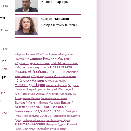
Не понят народом
 21:04
тся
Сергей Чиграков
Создал интригу в Рязани
 19:47
 21:36
«Атрон» Рязань
«Глобус» Рязань
«Городские
«Единая Россия» Рязань
проекты»
нег
«Лучшие друзья» Рязань
«М5 Молл» Рязань
«Новая газета»
«Мещерская сторона»
 22:06
Рязань
«Сбербанк» Рязань
«Северная
трит
компания»
«Справедливая Россия» Рязань
«Яблоко» Рязань
Александр Чайка
Александр Шерин
Андрей
Алексей Фролов
Кашаев
Андрей Петруцкий
Андрей Красов
 19:15
Аркадий Фомин
Антон Воробьев
Арт-Лужайка
Арт-лужайка Рязань
Беженцы из Украины
ин
Валерий Рюмин
Виталий
Виктор Малюгин
Артемов
Виталий Ларин
Владимир
Водоканал Рязани
Мимоглядов
Выборы в
 23:35
Рязанской области
Выборы в Рязанскую городскую
ы
Думу
Выборы в Рязанскую областную Думу
Дашково-Песочня
Дмитрий Гудков
Евгений
Заборье
Игорь
Зызин
Застройка Рязани