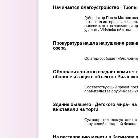
Начинается благоустройство «Тропы
Губернатор Павел Малков наз
лет назад интересовался, в ч
выяснить это на заседании пр
удалось. Vidsboku об этом...
Прокуратура нашла нарушения режи
озера
Об этом сообщает «Экологиче
Облправительство создаст комитет 
обороне и защите объектов Рязанск
Соответствующий проект пос
правительства опубликован 2
Здание бывшего «Детского мира» на
выставили на торги
Суд запретил эксплуатацию эт
нарушений пожарной безопас
На реставрацию мечети в Касимове 