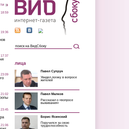
сти
 18:59
 19:36
нов
 17:37
ня
лица
Павел Супрун
 23:09
Увидел логику в вопросе
го
жителей
 21:02
Павел Малков
Тропы
Рассказал о «вопросе
выживания»
 23:45
ра
Борис Ясинский
Поручился за свою
 21:06
трудоспособность
итет