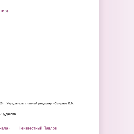
сти
20 г.
Учредитель, главный редактор - Смирнов К.М.
а Чудакова.
нала»
Неизвестный Павлов