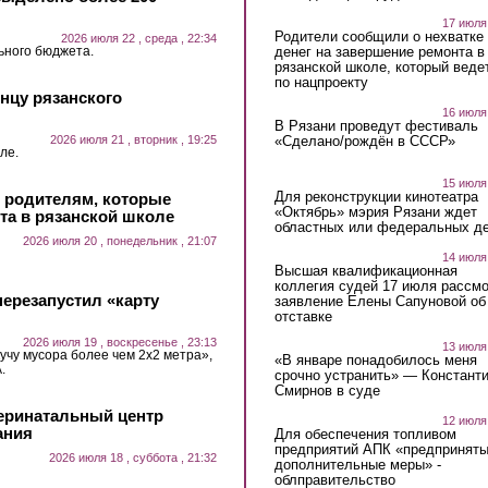
17 июля
Родители сообщили о нехватке
2026 июля 22 , среда , 22:34
ьного бюджета.
денег на завершение ремонта в
рязанской школе, который веде
по нацпроекту
нцу рязанского
16 июля
В Рязани проведут фестиваль
2026 июля 21 , вторник , 19:25
«Сделано/рождён в СССР»
ле.
15 июля
Для реконструкции кинотеатра
и родителям, которые
«Октябрь» мэрия Рязани ждет
та в рязанской школе
областных или федеральных де
2026 июля 20 , понедельник , 21:07
14 июля
Высшая квалификационная
коллегия судей 17 июля рассмо
ерезапустил «карту
заявление Елены Сапуновой об
отставке
2026 июля 19 , воскресенье , 23:13
13 июля
учу мусора более чем 2х2 метра»,
«В январе понадобилось меня
.
срочно устранить» — Констант
Смирнов в суде
еринатальный центр
12 июля
ания
Для обеспечения топливом
предприятий АПК «предпринят
2026 июля 18 , суббота , 21:32
дополнительные меры» -
облправительство