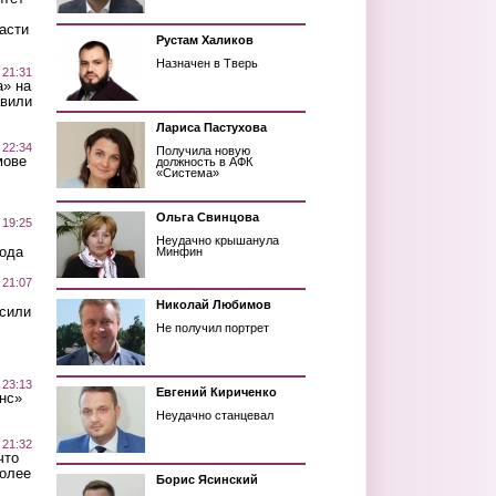
асти
Рустам Халиков
Назначен в Тверь
 21:31
а» на
авили
Лариса Пастухова
 22:34
Получила новую
мове
должность в АФК
«Система»
Ольга Свинцова
 19:25
Неудачно крышанула
вода
Минфин
 21:07
Николай Любимов
осили
Не получил портрет
 23:13
Евгений Кириченко
нс»
Неудачно станцевал
 21:32
что
более
Борис Ясинский