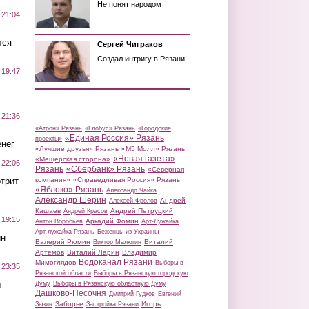
Не понят народом
 21:04
тся
Сергей Чиграков
Создал интригу в Рязани
 19:47
 21:36
«Атрон» Рязань
«Глобус» Рязань
«Городские
«Единая Россия» Рязань
проекты»
нег
«Лучшие друзья» Рязань
«М5 Молл» Рязань
«Новая газета»
«Мещерская сторона»
 22:06
Рязань
«Сбербанк» Рязань
«Северная
трит
компания»
«Справедливая Россия» Рязань
«Яблоко» Рязань
Александр Чайка
Александр Шерин
Андрей
Алексей Фролов
Кашаев
Андрей Петруцкий
Андрей Красов
 19:15
Аркадий Фомин
Антон Воробьев
Арт-Лужайка
Арт-лужайка Рязань
Беженцы из Украины
ин
Валерий Рюмин
Виталий
Виктор Малюгин
Артемов
Виталий Ларин
Владимир
Водоканал Рязани
Мимоглядов
Выборы в
 23:35
Рязанской области
Выборы в Рязанскую городскую
ы
Думу
Выборы в Рязанскую областную Думу
Дашково-Песочня
Дмитрий Гудков
Евгений
Заборье
Игорь
Зызин
Застройка Рязани