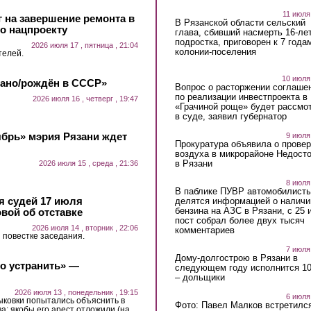
11 июля
 на завершение ремонта в
В Рязанской области сельский
о нацпроекту
глава, сбивший насмерть 16-ле
подростка, приговорен к 7 года
2026 июля 17 , пятница , 21:04
колонии-поселения
телей.
10 июля
лано/рождён в СССР»
Вопрос о расторжении соглаше
по реализации инвестпроекта в
2026 июля 16 , четверг , 19:47
«Грачиной роще» будет рассмо
в суде, заявил губернатор
ябрь» мэрия Рязани ждет
9 июля
Прокуратура объявила о провер
воздуха в микрорайоне Недост
в Рязани
2026 июля 15 , среда , 21:36
8 июля
В паблике ПУВР автомобилист
 судей 17 июля
делятся информацией о наличи
бензина на АЗС в Рязани, с 25 
вой об отставке
пост собрал более двух тысяч
2026 июля 14 , вторник , 22:06
комментариев
 повестке заседания.
7 июля
Дому-долгострою в Рязани в
о устранить» —
следующем году исполнится 10
– дольщики
2026 июля 13 , понедельник , 19:15
6 июля
ковки попытались объяснить в
Фото: Павел Малков встретился
а: якобы его арест отложили (на