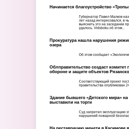
Начинается благоустройство «Тропы
Губернатор Павел Малков наз
лет назад интересовался, в ч
выяснить это на заседании пр
удалось. Vidsboku об этом...
Прокуратура нашла нарушения режи
озера
Об этом сообщает «Экологиче
Облправительство создаст комитет 
обороне и защите объектов Рязанск
Соответствующий проект пос
правительства опубликован 2
Здание бывшего «Детского мира» на
выставили на торги
Суд запретил эксплуатацию эт
нарушений пожарной безопас
На реставрацию мечети в Касимове 