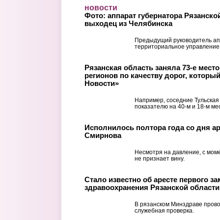
Перейти к основному содержанию
новости
Фото: аппарат губернатора Рязанско
выходец из Челябинска
Предыдущий руководитель ап
территориальное управление
Рязанская область заняла 73-е место 
регионов по качеству дорог, которы
Новости»
Например, соседние Тульская
показателю на 40-м и 18-м ме
Исполнилось полтора года со дня ар
Смирнова
Несмотря на давление, с мом
не признает вину.
Стало известно об аресте первого з
здравоохранения Рязанской области
В рязанском Минздраве прово
служебная проверка.