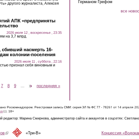
Германом Грефом
уть» другого журналиста, Алексея
все ново
ятий АПК «предприняты
ельство
2026 июля 12 , воскресенье , 23:35
м на 3,7 млрд.
, сбивший насмерть 16-
годам колонии-поселения
2026 июля 11 , суббота , 22:16
стью признал себя виновным и
7
8
9
…
следующая ›
последняя »
ЭЛ № ФС 77 - 7826
1 от 14 апреля 20
овано Роскомнадзором. Реестровая запись СМИ: серия
(link sends e-mail)
om
. 18+
й редактор: Марина Смирнова, администратор сайта и аккаунтов в соцсетях: Светлан
Концессия «Водока
тов
(link is external)
«Три-В»