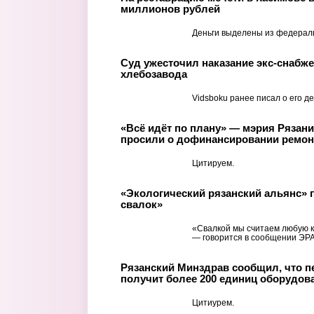
миллионов рублей
Деньги выделены из федерал
Суд ужесточил наказание экс-снабже
хлебозавода
Vidsboku ранее писал о его де
«Всё идёт по плану» — мэрия Рязан
просили о дофинансировании ремон
Цитируем.
«Экологический рязанский альянс» п
свалок»
«Свалкой мы считаем любую к
— говорится в сообщении ЭРА
Рязанский Минздрав сообщил, что п
получит более 200 единиц оборудов
Цитиурем.