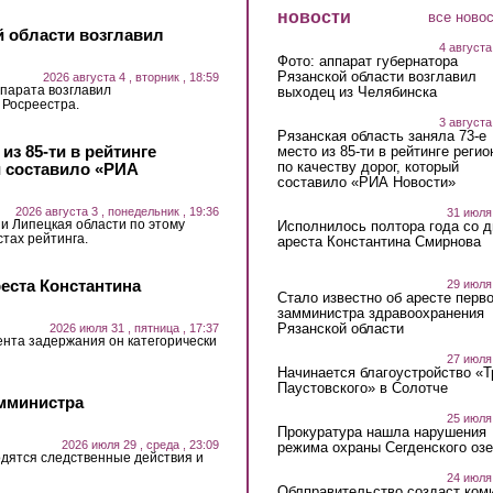
новости
все ново
й области возглавил
4 августа
Фото: аппарат губернатора
Рязанской области возглавил
2026 августа 4 , вторник , 18:59
парата возглавил
выходец из Челябинска
 Росреестра.
3 августа
Рязанская область заняла 73-е
из 85-ти в рейтинге
место из 85-ти в рейтинге регио
по качеству дорог, который
й составило «РИА
составило «РИА Новости»
2026 августа 3 , понедельник , 19:36
31 июля
 и Липецкая области по этому
Исполнилось полтора года со д
стах рейтинга.
ареста Константина Смирнова
еста Константина
29 июля
Стало известно об аресте перво
замминистра здравоохранения
Рязанской области
2026 июля 31 , пятница , 17:37
ента задержания он категорически
27 июля
Начинается благоустройство «
Паустовского» в Солотче
амминистра
25 июля
Прокуратура нашла нарушения
2026 июля 29 , среда , 23:09
режима охраны Сегденского озе
дятся следственные действия и
24 июля
Облправительство создаст ком