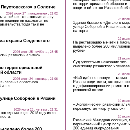
по территориальной обороне и
 Паустовского» в Солотче
защите объектов Рязанской обл
2026 июля 27 , понедельник , 21:02
ывал объект «знаковым» и пару
23 июля
ьем ведении он находится, но
Здание бывшего «Детского мир
авительства тогда так и не
улице Соборной в Рязани выст
на торги
22 июля
ма охраны Сегденского
На реставрацию мечети в Каси
выделено более 200 миллионов
рублей
2026 июля 25 , суббота , 23:45
ский рязанский альянс».
21 июля
Суд ужесточил наказание экс-
снабженцу рязанского хлебоза
по территориальной
ой области
20 июля
«Всё идёт по плану» — мэрия
2026 июля 24 , пятница , 21:06
Рязани родителям, которые пр
тановления областного
о дофинансировании ремонта в
4 июля.
рязанской школе
 улице Соборной в Рязани
19 июля
«Экологический рязанский алья
перезапустил «карту свалок»
2026 июля 23 , четверг , 21:31
ого здания еще в 2018 году из-за
ности.
18 июля
Рязанский Минздрав сообщил, 
перинатальный центр получит 
200 единиц оборудования
выделено более 200