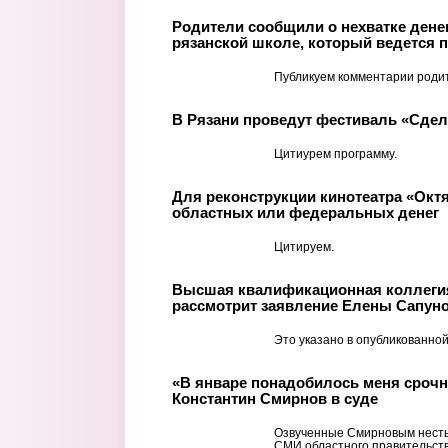
Родители сообщили о нехватке денег
рязанской школе, который ведется п
Публикуем комментарии роди
В Рязани проведут фестиваль «Сде
Цитиурем программу.
Для реконструкции кинотеатра «Окт
областных или федеральных денег
Цитируем.
Высшая квалификационная коллегия
рассмотрит заявление Елены Сапуно
Это указано в опубликованной
«В январе понадобилось меня срочн
Константин Смирнов в суде
Озвученные Смирновым несты
СМИ областного правительств