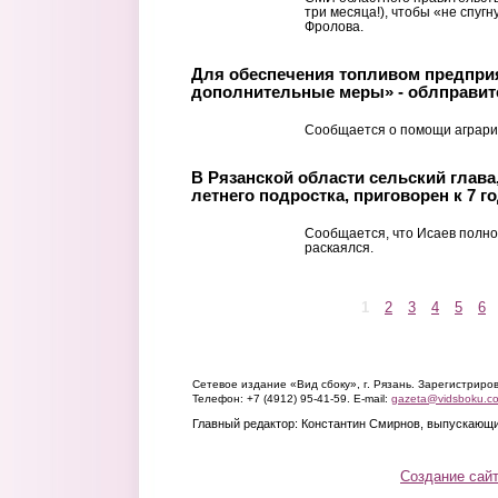
три месяца!), чтобы «не спугн
Фролова.
Для обеспечения топливом предпри
дополнительные меры» - облправит
Сообщается о помощи агрария
В Рязанской области сельский глава
летнего подростка, приговорен к 7 
Сообщается, что Исаев полно
раскаялся.
1
2
3
4
5
6
Страницы
Сетевое издание «Вид сбоку», г. Рязань. Зарегистрир
Телефон: +7 (4912) 95-41-59. E-mail:
gazeta@vidsboku.c
Главный редактор: Константин Смирнов, выпускающи
Создание сай