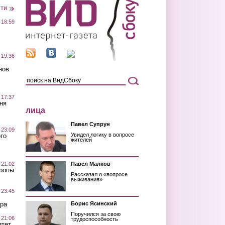
сти
 18:59
 19:36
нов
 17:37
ня
лица
Павел Супрун
 23:09
Увидел логику в вопросе
го
жителей
 21:02
Павел Малков
Тропы
Рассказал о «вопросе
выживания»
 23:45
ра
Борис Ясинский
Поручился за свою
 21:06
трудоспособность
итет