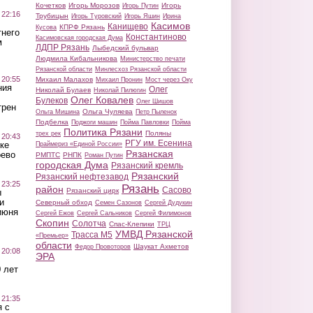
Кочетков
Игорь Морозов
Игорь
Игорь Путин
 22:16
Трубицын
Игорь Туровский
Игорь Яшин
Ирина
Касимов
Канищево
КПРФ Рязань
Кусова
тнего
Константиново
Касимовская городская Дума
м
ЛДПР Рязань
Лыбедский бульвар
Людмила Кибальникова
Министерство печати
Рязанской области
Минлесхоз Рязанской области
 20:55
Михаил Малахов
Михаил Пронин
Мост через Оку
ния
Олег
Николай Булаев
Николай Пилюгин
Олег Ковалев
Булеков
Олег Шишов
трен
Ольга Чуляева
Ольга Мишина
Петр Пыленок
Подбелка
Поджоги машин
Пойма Павловки
Пойма
Политика Рязани
Поляны
трех рек
 20:43
РГУ им. Есенина
ке
Праймериз «Единой России»
Рязанская
оево
РМПТС
РНПК
Роман Путин
городская Дума
Рязанский кремль
Рязанский
Рязанский нефтезавод
 23:25
Рязань
район
Сасово
Рязанский цирк
ы
и
Северный обход
Семен Сазонов
Сергей Дудукин
июня
Сергей Ежов
Сергей Сальников
Сергей Филимонов
Скопин
Солотча
Спас-Клепики
ТРЦ
УМВД Рязанской
Трасса М5
«Премьер»
области
Шаукат Ахметов
Федор Провоторов
 20:08
ЭРА
 лет
 21:35
 с