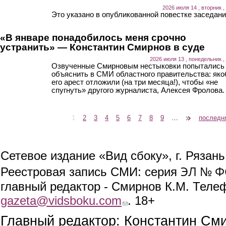
2026 июля 14 , вторник ,
Это указано в опубликованной повестке заседани
«В январе понадобилось меня срочно
устранить» — Константин Смирнов в суде
2026 июля 13 , понедельник ,
Озвученные Смирновым нестыковки попытались
объяснить в СМИ областного правительства: як
его арест отложили (на три месяца!), чтобы «не
спугнуть» другого журналиста, Алексея Фролова.
1
2
3
4
5
6
7
8
9
…
следующая ›
последн
Страницы
Сетевое издание «Вид сбоку», г. Рязан
ЭЛ № ФС
Реестровая запись СМИ: серия
главный редактор - Смирнов К.М. Телефо
gazeta@vidsboku.com
(link sends e-mail)
. 18+
Главный редактор: Константин См