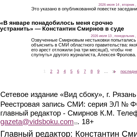
2026 июля 14 , вторник ,
Это указано в опубликованной повестке заседани
«В январе понадобилось меня срочно
устранить» — Константин Смирнов в суде
2026 июля 13 , понедельник ,
Озвученные Смирновым нестыковки попытались
объяснить в СМИ областного правительства: як
его арест отложили (на три месяца!), чтобы «не
спугнуть» другого журналиста, Алексея Фролова.
1
2
3
4
5
6
7
8
9
…
следующая ›
последн
Страницы
Сетевое издание «Вид сбоку», г. Рязан
ЭЛ № ФС
Реестровая запись СМИ: серия
главный редактор - Смирнов К.М. Телефо
gazeta@vidsboku.com
(link sends e-mail)
. 18+
Главный редактор: Константин См