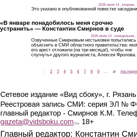
2026 июля 14 , вторник ,
Это указано в опубликованной повестке заседани
«В январе понадобилось меня срочно
устранить» — Константин Смирнов в суде
2026 июля 13 , понедельник ,
Озвученные Смирновым нестыковки попытались
объяснить в СМИ областного правительства: як
его арест отложили (на три месяца!), чтобы «не
спугнуть» другого журналиста, Алексея Фролова.
1
2
3
4
5
6
7
8
9
…
следующая ›
последн
Страницы
Сетевое издание «Вид сбоку», г. Рязан
ЭЛ № ФС
Реестровая запись СМИ: серия
главный редактор - Смирнов К.М. Телефо
gazeta@vidsboku.com
(link sends e-mail)
. 18+
Главный редактор: Константин См