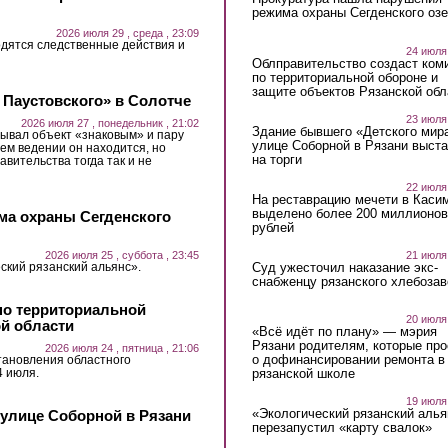
режима охраны Сегденского озе
2026 июля 29 , среда , 23:09
дятся следственные действия и
24 июля
Облправительство создаст ком
по территориальной обороне и
защите объектов Рязанской обл
 Паустовского» в Солотче
23 июля
2026 июля 27 , понедельник , 21:02
Здание бывшего «Детского мир
ывал объект «знаковым» и пару
улице Соборной в Рязани выст
ьем ведении он находится, но
на торги
авительства тогда так и не
22 июля
На реставрацию мечети в Каси
выделено более 200 миллионов
ма охраны Сегденского
рублей
21 июля
2026 июля 25 , суббота , 23:45
Суд ужесточил наказание экс-
ский рязанский альянс».
снабженцу рязанского хлебоза
по территориальной
20 июля
ой области
«Всё идёт по плану» — мэрия
Рязани родителям, которые пр
2026 июля 24 , пятница , 21:06
о дофинансировании ремонта в
тановления областного
4 июля.
рязанской школе
19 июля
«Экологический рязанский алья
 улице Соборной в Рязани
перезапустил «карту свалок»