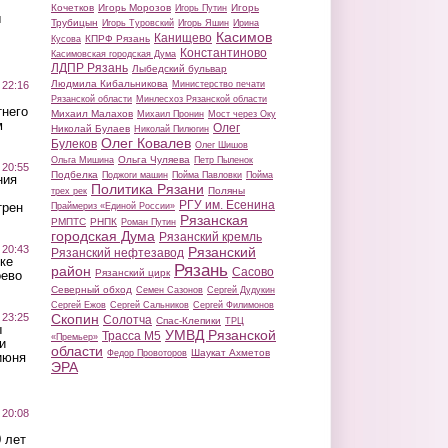
Кочетков
Игорь Морозов
Игорь
Игорь Путин
ы
Трубицын
Игорь Туровский
Игорь Яшин
Ирина
Касимов
Канищево
КПРФ Рязань
Кусова
Константиново
Касимовская городская Дума
ЛДПР Рязань
Лыбедский бульвар
Людмила Кибальникова
 22:16
Министерство печати
Рязанской области
Минлесхоз Рязанской области
тнего
Михаил Малахов
Михаил Пронин
Мост через Оку
м
Олег
Николай Булаев
Николай Пилюгин
Олег Ковалев
Булеков
Олег Шишов
Ольга Чуляева
Ольга Мишина
Петр Пыленок
 20:55
Подбелка
Поджоги машин
Пойма Павловки
Пойма
ния
Политика Рязани
Поляны
трех рек
РГУ им. Есенина
трен
Праймериз «Единой России»
Рязанская
РМПТС
РНПК
Роман Путин
городская Дума
Рязанский кремль
 20:43
Рязанский
Рязанский нефтезавод
ке
Рязань
район
Сасово
Рязанский цирк
оево
Северный обход
Семен Сазонов
Сергей Дудукин
Сергей Ежов
Сергей Сальников
Сергей Филимонов
 23:25
Скопин
Солотча
Спас-Клепики
ТРЦ
ы
УМВД Рязанской
Трасса М5
«Премьер»
и
области
Шаукат Ахметов
Федор Провоторов
июня
ЭРА
 20:08
 лет