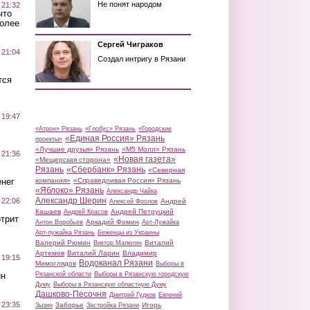
Не понят народом
 21:32
что
более
Сергей Чиграков
 21:04
Создал интригу в Рязани
тся
 19:47
«Атрон» Рязань
«Глобус» Рязань
«Городские
«Единая Россия» Рязань
проекты»
«Лучшие друзья» Рязань
«М5 Молл» Рязань
 21:36
«Новая газета»
«Мещерская сторона»
Рязань
«Сбербанк» Рязань
«Северная
нег
компания»
«Справедливая Россия» Рязань
«Яблоко» Рязань
Александр Чайка
Александр Шерин
 22:06
Андрей
Алексей Фролов
Кашаев
Андрей Петруцкий
Андрей Красов
трит
Аркадий Фомин
Антон Воробьев
Арт-Лужайка
Арт-лужайка Рязань
Беженцы из Украины
Валерий Рюмин
Виталий
Виктор Малюгин
Артемов
Виталий Ларин
Владимир
 19:15
Водоканал Рязани
Мимоглядов
Выборы в
ин
Рязанской области
Выборы в Рязанскую городскую
Думу
Выборы в Рязанскую областную Думу
Дашково-Песочня
Дмитрий Гудков
Евгений
 23:35
Заборье
Игорь
Зызин
Застройка Рязани