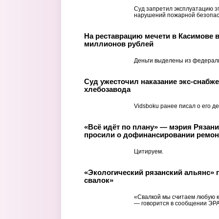
Суд запретил эксплуатацию эт
нарушений пожарной безопас
На реставрацию мечети в Касимове 
миллионов рублей
Деньги выделены из федерал
Суд ужесточил наказание экс-снабже
хлебозавода
Vidsboku ранее писал о его де
«Всё идёт по плану» — мэрия Рязан
просили о дофинансировании ремон
Цитируем.
«Экологический рязанский альянс» п
свалок»
«Свалкой мы считаем любую к
— говорится в сообщении ЭРА