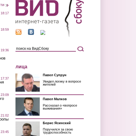
сти
 18:17
 18:59
 19:36
нов
лица
Павел Супрун
 17:37
Увидел логику в вопросе
ня
жителей
 23:09
го
Павел Малков
Рассказал о «вопросе
выживания»
 21:02
Тропы
Борис Ясинский
Поручился за свою
 23:45
трудоспособность