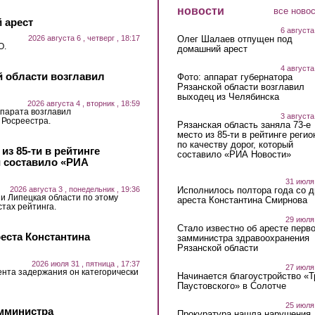
новости
все ново
 арест
6 августа
2026 августа 6 , четверг , 18:17
Олег Шалаев отпущен под
О.
домашний арест
4 августа
й области возглавил
Фото: аппарат губернатора
Рязанской области возглавил
выходец из Челябинска
2026 августа 4 , вторник , 18:59
парата возглавил
3 августа
 Росреестра.
Рязанская область заняла 73-е
место из 85-ти в рейтинге регио
по качеству дорог, который
из 85-ти в рейтинге
составило «РИА Новости»
й составило «РИА
31 июля
2026 августа 3 , понедельник , 19:36
Исполнилось полтора года со д
 и Липецкая области по этому
ареста Константина Смирнова
стах рейтинга.
29 июля
Стало известно об аресте перво
еста Константина
замминистра здравоохранения
Рязанской области
2026 июля 31 , пятница , 17:37
27 июля
ента задержания он категорически
Начинается благоустройство «
Паустовского» в Солотче
25 июля
амминистра
Прокуратура нашла нарушения