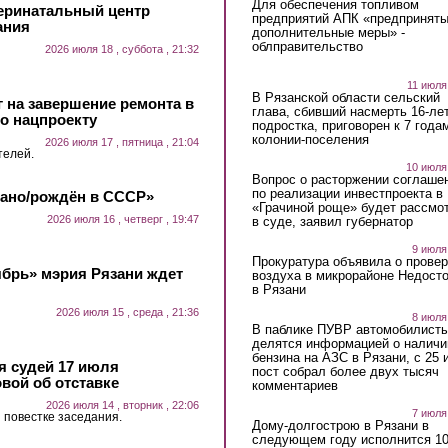
Для обеспечения топливом
еринатальный центр
предприятий АПК «предпринят
ания
дополнительные меры» -
облправительство
2026 июля 18 , суббота , 21:32
11 июля
В Рязанской области сельский
 на завершение ремонта в
глава, сбивший насмерть 16-ле
о нацпроекту
подростка, приговорен к 7 года
колонии-поселения
2026 июля 17 , пятница , 21:04
телей.
10 июля
Вопрос о расторжении соглаше
по реализации инвестпроекта в
лано/рождён в СССР»
«Грачиной роще» будет рассмо
2026 июля 16 , четверг , 19:47
в суде, заявил губернатор
9 июля
Прокуратура объявила о провер
ябрь» мэрия Рязани ждет
воздуха в микрорайоне Недост
в Рязани
2026 июля 15 , среда , 21:36
8 июля
В паблике ПУВР автомобилист
делятся информацией о наличи
бензина на АЗС в Рязани, с 25 
 судей 17 июля
пост собрал более двух тысяч
вой об отставке
комментариев
2026 июля 14 , вторник , 22:06
7 июля
 повестке заседания.
Дому-долгострою в Рязани в
следующем году исполнится 10