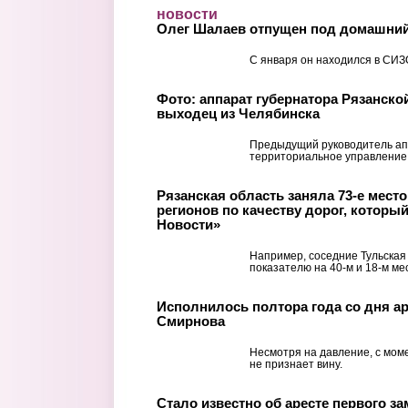
Перейти к основному содержанию
новости
Олег Шалаев отпущен под домашний
С января он находился в СИЗ
Фото: аппарат губернатора Рязанско
выходец из Челябинска
Предыдущий руководитель ап
территориальное управление
Рязанская область заняла 73-е место 
регионов по качеству дорог, которы
Новости»
Например, соседние Тульская
показателю на 40-м и 18-м ме
Исполнилось полтора года со дня ар
Смирнова
Несмотря на давление, с мом
не признает вину.
Стало известно об аресте первого з