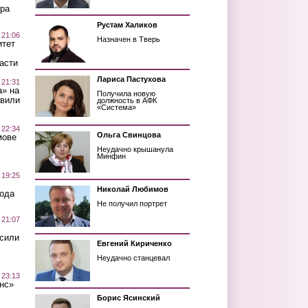
ра
Рустам Халиков
 21:06
Назначен в Тверь
итет
асти
Лариса Пастухова
 21:31
а» на
Получила новую
авили
должность в АФК
«Система»
 22:34
Ольга Свинцова
мове
Неудачно крышанула
Минфин
 19:25
Николай Любимов
вода
Не получил портрет
 21:07
осили
Евгений Кириченко
Неудачно станцевал
 23:13
нс»
Борис Ясинский