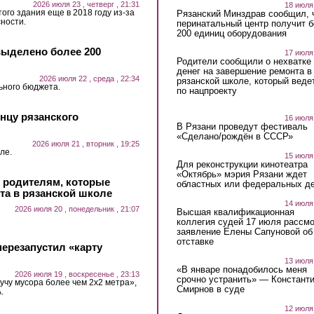
2026 июля 23 , четверг , 21:31
18 июля
ого здания еще в 2018 году из-за
Рязанский Минздрав сообщил, 
ности.
перинатальный центр получит 
200 единиц оборудования
выделено более 200
17 июля
Родители сообщили о нехватке
денег на завершение ремонта в
2026 июля 22 , среда , 22:34
рязанской школе, который веде
ьного бюджета.
по нацпроекту
нцу рязанского
16 июля
В Рязани проведут фестиваль
«Сделано/рождён в СССР»
2026 июля 21 , вторник , 19:25
ле.
15 июля
Для реконструкции кинотеатра
«Октябрь» мэрия Рязани ждет
и родителям, которые
областных или федеральных де
та в рязанской школе
14 июля
2026 июля 20 , понедельник , 21:07
Высшая квалификационная
коллегия судей 17 июля рассмо
заявление Елены Сапуновой об
отставке
ерезапустил «карту
13 июля
«В январе понадобилось меня
2026 июля 19 , воскресенье , 23:13
срочно устранить» — Констант
учу мусора более чем 2х2 метра»,
Смирнов в суде
.
12 июля