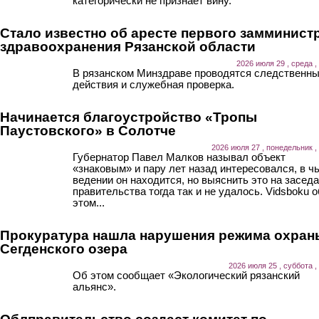
категорически не признает вину.
Стало известно об аресте первого замминист
здравоохранения Рязанской области
2026 июля 29 , среда ,
В рязанском Минздраве проводятся следственн
действия и служебная проверка.
Начинается благоустройство «Тропы
Паустовского» в Солотче
2026 июля 27 , понедельник ,
Губернатор Павел Малков называл объект
«знаковым» и пару лет назад интересовался, в ч
ведении он находится, но выяснить это на засед
правительства тогда так и не удалось. Vidsboku о
этом...
Прокуратура нашла нарушения режима охран
Сегденского озера
2026 июля 25 , суббота ,
Об этом сообщает «Экологический рязанский
альянс».