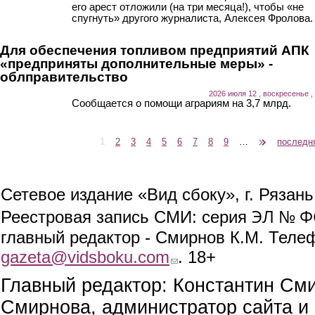
его арест отложили (на три месяца!), чтобы «не
спугнуть» другого журналиста, Алексея Фролова.
Для обеспечения топливом предприятий АПК
«предприняты дополнительные меры» -
облправительство
2026 июля 12 , воскресенье ,
Сообщается о помощи аграриям на 3,7 млрд.
1
2
3
4
5
6
7
8
9
…
следующая ›
последн
Страницы
Сетевое издание «Вид сбоку», г. Рязан
ЭЛ № ФС
Реестровая запись СМИ: серия
главный редактор - Смирнов К.М. Телефо
gazeta@vidsboku.com
(link sends e-mail)
. 18+
Главный редактор: Константин См
Смирнова, администратор сайта и 