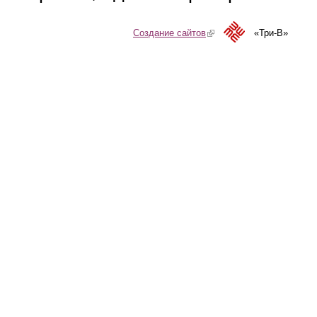
Создание сайтов
(link is external)
«Три-В»