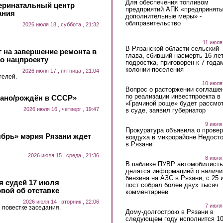
Для обеспечения топливом
еринатальный центр
предприятий АПК «предпринят
ания
дополнительные меры» -
облправительство
2026 июля 18 , суббота , 21:32
11 июля
В Рязанской области сельский
 на завершение ремонта в
глава, сбивший насмерть 16-ле
о нацпроекту
подростка, приговорен к 7 года
колонии-поселения
2026 июля 17 , пятница , 21:04
телей.
10 июля
Вопрос о расторжении соглаше
по реализации инвестпроекта в
лано/рождён в СССР»
«Грачиной роще» будет рассмо
2026 июля 16 , четверг , 19:47
в суде, заявил губернатор
9 июля
Прокуратура объявила о провер
ябрь» мэрия Рязани ждет
воздуха в микрорайоне Недост
в Рязани
2026 июля 15 , среда , 21:36
8 июля
В паблике ПУВР автомобилист
делятся информацией о наличи
бензина на АЗС в Рязани, с 25 
 судей 17 июля
пост собрал более двух тысяч
вой об отставке
комментариев
2026 июля 14 , вторник , 22:06
7 июля
 повестке заседания.
Дому-долгострою в Рязани в
следующем году исполнится 10