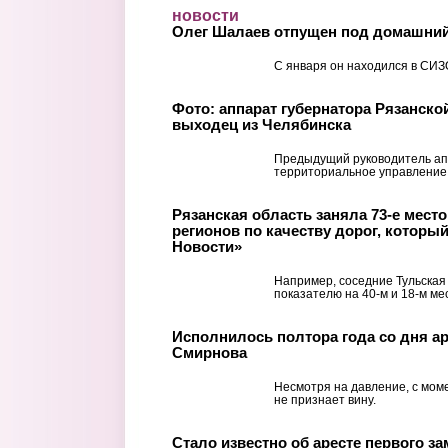
Перейти к основному содержанию
новости
Олег Шалаев отпущен под домашний
С января он находился в СИЗ
Фото: аппарат губернатора Рязанско
выходец из Челябинска
Предыдущий руководитель ап
территориальное управление
Рязанская область заняла 73-е место 
регионов по качеству дорог, которы
Новости»
Например, соседние Тульская
показателю на 40-м и 18-м ме
Исполнилось полтора года со дня ар
Смирнова
Несмотря на давление, с мом
не признает вину.
Стало известно об аресте первого з