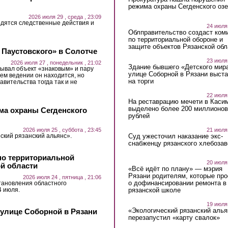
режима охраны Сегденского озе
2026 июля 29 , среда , 23:09
дятся следственные действия и
24 июля
Облправительство создаст ком
по территориальной обороне и
защите объектов Рязанской обл
 Паустовского» в Солотче
23 июля
2026 июля 27 , понедельник , 21:02
Здание бывшего «Детского мир
ывал объект «знаковым» и пару
улице Соборной в Рязани выст
ьем ведении он находится, но
на торги
авительства тогда так и не
22 июля
На реставрацию мечети в Каси
выделено более 200 миллионов
ма охраны Сегденского
рублей
21 июля
2026 июля 25 , суббота , 23:45
Суд ужесточил наказание экс-
ский рязанский альянс».
снабженцу рязанского хлебоза
по территориальной
20 июля
ой области
«Всё идёт по плану» — мэрия
Рязани родителям, которые пр
2026 июля 24 , пятница , 21:06
о дофинансировании ремонта в
тановления областного
4 июля.
рязанской школе
19 июля
«Экологический рязанский алья
 улице Соборной в Рязани
перезапустил «карту свалок»