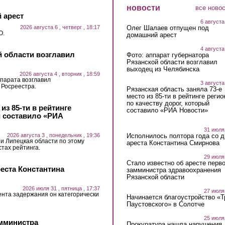
новости
все ново
 арест
6 августа
2026 августа 6 , четверг , 18:17
Олег Шалаев отпущен под
О.
домашний арест
4 августа
й области возглавил
Фото: аппарат губернатора
Рязанской области возглавил
выходец из Челябинска
2026 августа 4 , вторник , 18:59
парата возглавил
3 августа
 Росреестра.
Рязанская область заняла 73-е
место из 85-ти в рейтинге регио
по качеству дорог, который
из 85-ти в рейтинге
составило «РИА Новости»
й составило «РИА
31 июля
2026 августа 3 , понедельник , 19:36
Исполнилось полтора года со д
 и Липецкая области по этому
ареста Константина Смирнова
стах рейтинга.
29 июля
Стало известно об аресте перво
еста Константина
замминистра здравоохранения
Рязанской области
2026 июля 31 , пятница , 17:37
27 июля
ента задержания он категорически
Начинается благоустройство «
Паустовского» в Солотче
25 июля
амминистра
Прокуратура нашла нарушения