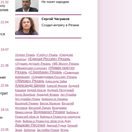
Не понят народом
 21:32
что
более
Сергей Чиграков
 21:04
Создал интригу в Рязани
тся
 19:47
«Атрон» Рязань
«Глобус» Рязань
«Городские
«Единая Россия» Рязань
проекты»
«Лучшие друзья» Рязань
«М5 Молл» Рязань
 21:36
«Новая газета»
«Мещерская сторона»
Рязань
«Сбербанк» Рязань
«Северная
нег
компания»
«Справедливая Россия» Рязань
«Яблоко» Рязань
Александр Чайка
Александр Шерин
 22:06
Андрей
Алексей Фролов
Кашаев
Андрей Петруцкий
Андрей Красов
трит
Аркадий Фомин
Антон Воробьев
Арт-Лужайка
Арт-лужайка Рязань
Беженцы из Украины
Валерий Рюмин
Виталий
Виктор Малюгин
Артемов
Виталий Ларин
Владимир
 19:15
Водоканал Рязани
Мимоглядов
Выборы в
ин
Рязанской области
Выборы в Рязанскую городскую
Думу
Выборы в Рязанскую областную Думу
Дашково-Песочня
Дмитрий Гудков
Евгений
 23:35
Заборье
Игорь
Зызин
Застройка Рязани