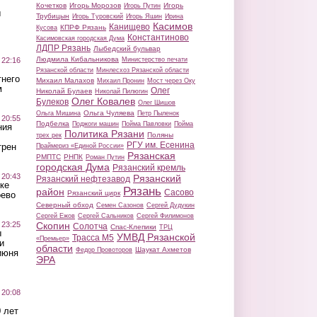
Кочетков
Игорь Морозов
Игорь
Игорь Путин
ы
Трубицын
Игорь Туровский
Игорь Яшин
Ирина
Касимов
Канищево
КПРФ Рязань
Кусова
Константиново
Касимовская городская Дума
ЛДПР Рязань
Лыбедский бульвар
Людмила Кибальникова
 22:16
Министерство печати
Рязанской области
Минлесхоз Рязанской области
тнего
Михаил Малахов
Михаил Пронин
Мост через Оку
м
Олег
Николай Булаев
Николай Пилюгин
Олег Ковалев
Булеков
Олег Шишов
Ольга Чуляева
Ольга Мишина
Петр Пыленок
 20:55
Подбелка
Поджоги машин
Пойма Павловки
Пойма
ния
Политика Рязани
Поляны
трех рек
РГУ им. Есенина
трен
Праймериз «Единой России»
Рязанская
РМПТС
РНПК
Роман Путин
городская Дума
Рязанский кремль
 20:43
Рязанский
Рязанский нефтезавод
ке
Рязань
район
Сасово
Рязанский цирк
оево
Северный обход
Семен Сазонов
Сергей Дудукин
Сергей Ежов
Сергей Сальников
Сергей Филимонов
 23:25
Скопин
Солотча
Спас-Клепики
ТРЦ
ы
УМВД Рязанской
Трасса М5
«Премьер»
и
области
Шаукат Ахметов
Федор Провоторов
июня
ЭРА
 20:08
 лет