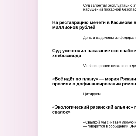
Суд запретил эксплуатацию эт
нарушений пожарной безопас
На реставрацию мечети в Касимове 
миллионов рублей
Деньги выделены из федерал
Суд ужесточил наказание экс-снабже
хлебозавода
Vidsboku ранее писал о его де
«Всё идёт по плану» — мэрия Рязан
просили о дофинансировании ремон
Цитируем.
«Экологический рязанский альянс» п
свалок»
«Свалкой мы считаем любую к
— говорится в сообщении ЭРА