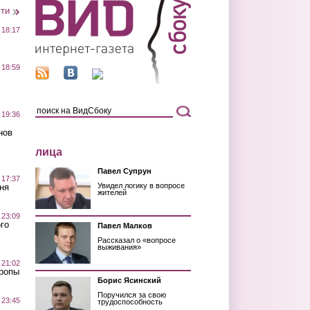
сти
 18:17
 18:59
 19:36
нов
лица
Павел Супрун
 17:37
Увидел логику в вопросе
ня
жителей
 23:09
го
Павел Малков
Рассказал о «вопросе
выживания»
 21:02
Тропы
Борис Ясинский
Поручился за свою
 23:45
трудоспособность