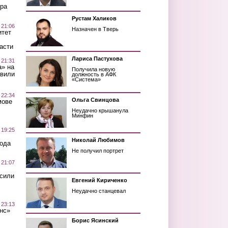
ра
Рустам Халиков
 21:06
Назначен в Тверь
итет
асти
Лариса Пастухова
 21:31
а» на
Получила новую
авили
должность в АФК
«Система»
 22:34
Ольга Свинцова
мове
Неудачно крышанула
Минфин
 19:25
Николай Любимов
вода
Не получил портрет
 21:07
осили
Евгений Кириченко
Неудачно станцевал
 23:13
нс»
Борис Ясинский