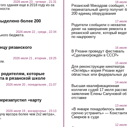
2026 июля 23 , четверг , 21:31
18 июля
ого здания еще в 2018 году из-за
Рязанский Минздрав сообщил, 
ности.
перинатальный центр получит 
200 единиц оборудования
выделено более 200
17 июля
Родители сообщили о нехватке
денег на завершение ремонта в
2026 июля 22 , среда , 22:34
рязанской школе, который веде
ьного бюджета.
по нацпроекту
нцу рязанского
16 июля
В Рязани проведут фестиваль
«Сделано/рождён в СССР»
2026 июля 21 , вторник , 19:25
ле.
15 июля
Для реконструкции кинотеатра
«Октябрь» мэрия Рязани ждет
и родителям, которые
областных или федеральных де
та в рязанской школе
14 июля
2026 июля 20 , понедельник , 21:07
Высшая квалификационная
коллегия судей 17 июля рассмо
заявление Елены Сапуновой об
отставке
ерезапустил «карту
13 июля
«В январе понадобилось меня
2026 июля 19 , воскресенье , 23:13
срочно устранить» — Констант
учу мусора более чем 2х2 метра»,
Смирнов в суде
.
12 июля