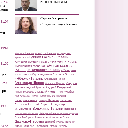
Не понят народом
 21:32
что
более
Сергей Чиграков
 21:04
Создал интригу в Рязани
тся
 19:47
«Атрон» Рязань
«Глобус» Рязань
«Городские
«Единая Россия» Рязань
проекты»
«Лучшие друзья» Рязань
«М5 Молл» Рязань
 21:36
«Новая газета»
«Мещерская сторона»
Рязань
«Сбербанк» Рязань
«Северная
нег
компания»
«Справедливая Россия» Рязань
«Яблоко» Рязань
Александр Чайка
Александр Шерин
 22:06
Андрей
Алексей Фролов
Кашаев
Андрей Петруцкий
Андрей Красов
трит
Аркадий Фомин
Антон Воробьев
Арт-Лужайка
Арт-лужайка Рязань
Беженцы из Украины
Валерий Рюмин
Виталий
Виктор Малюгин
Артемов
Виталий Ларин
Владимир
 19:15
Водоканал Рязани
Мимоглядов
Выборы в
ин
Рязанской области
Выборы в Рязанскую городскую
Думу
Выборы в Рязанскую областную Думу
Дашково-Песочня
Дмитрий Гудков
Евгений
 23:35
Заборье
Игорь
Зызин
Застройка Рязани