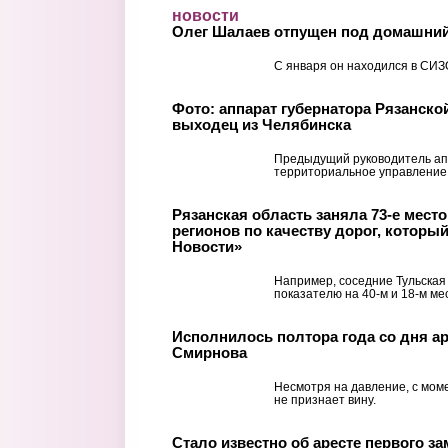
Перейти к основному содержанию
новости
Олег Шалаев отпущен под домашний
С января он находился в СИЗ
Фото: аппарат губернатора Рязанско
выходец из Челябинска
Предыдущий руководитель ап
территориальное управление
Рязанская область заняла 73-е место 
регионов по качеству дорог, которы
Новости»
Например, соседние Тульская
показателю на 40-м и 18-м ме
Исполнилось полтора года со дня ар
Смирнова
Несмотря на давление, с мом
не признает вину.
Стало известно об аресте первого з