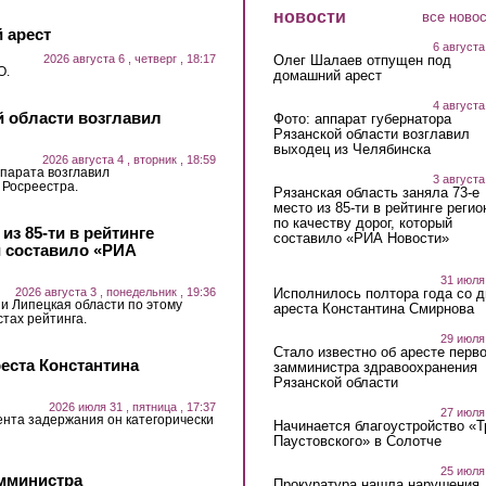
новости
все ново
 арест
6 августа
2026 августа 6 , четверг , 18:17
Олег Шалаев отпущен под
О.
домашний арест
4 августа
й области возглавил
Фото: аппарат губернатора
Рязанской области возглавил
выходец из Челябинска
2026 августа 4 , вторник , 18:59
парата возглавил
3 августа
 Росреестра.
Рязанская область заняла 73-е
место из 85-ти в рейтинге регио
по качеству дорог, который
из 85-ти в рейтинге
составило «РИА Новости»
й составило «РИА
31 июля
2026 августа 3 , понедельник , 19:36
Исполнилось полтора года со д
 и Липецкая области по этому
ареста Константина Смирнова
стах рейтинга.
29 июля
Стало известно об аресте перво
еста Константина
замминистра здравоохранения
Рязанской области
2026 июля 31 , пятница , 17:37
27 июля
ента задержания он категорически
Начинается благоустройство «
Паустовского» в Солотче
25 июля
амминистра
Прокуратура нашла нарушения