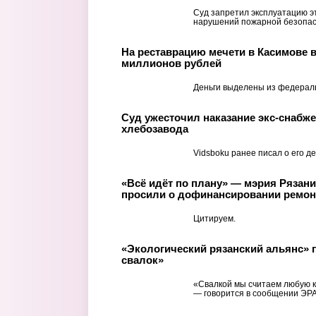
Суд запретил эксплуатацию эт
нарушений пожарной безопас
На реставрацию мечети в Касимове 
миллионов рублей
Деньги выделены из федерал
Суд ужесточил наказание экс-снабже
хлебозавода
Vidsboku ранее писал о его де
«Всё идёт по плану» — мэрия Рязан
просили о дофинансировании ремон
Цитируем.
«Экологический рязанский альянс» п
свалок»
«Свалкой мы считаем любую к
— говорится в сообщении ЭРА