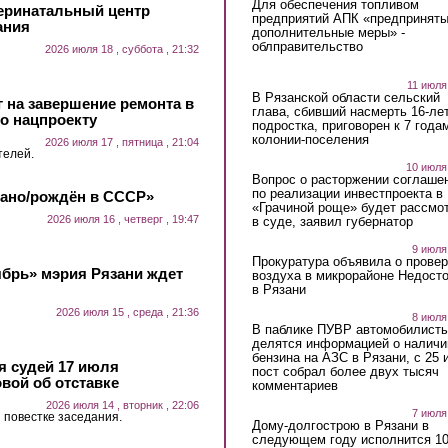
Для обеспечения топливом
еринатальный центр
предприятий АПК «предпринят
ания
дополнительные меры» -
облправительство
2026 июля 18 , суббота , 21:32
11 июля
В Рязанской области сельский
 на завершение ремонта в
глава, сбивший насмерть 16-ле
о нацпроекту
подростка, приговорен к 7 года
колонии-поселения
2026 июля 17 , пятница , 21:04
телей.
10 июля
Вопрос о расторжении соглаше
по реализации инвестпроекта в
лано/рождён в СССР»
«Грачиной роще» будет рассмо
2026 июля 16 , четверг , 19:47
в суде, заявил губернатор
9 июля
Прокуратура объявила о провер
ябрь» мэрия Рязани ждет
воздуха в микрорайоне Недост
в Рязани
2026 июля 15 , среда , 21:36
8 июля
В паблике ПУВР автомобилист
делятся информацией о наличи
бензина на АЗС в Рязани, с 25 
 судей 17 июля
пост собрал более двух тысяч
вой об отставке
комментариев
2026 июля 14 , вторник , 22:06
7 июля
 повестке заседания.
Дому-долгострою в Рязани в
следующем году исполнится 10