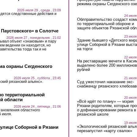
режима охраны Сегденского озе
2026 июля 29 , среда , 23:09
дятся следственные действия и
24 июля
Облправительство создаст ком
по территориальной обороне и
защите объектов Рязанской обл
 Паустовского» в Солотче
23 июля
2026 июля 27 , понедельник , 21:02
Здание бывшего «Детского мир
ывал объект «знаковым» и пару
улице Соборной в Рязани выст
ьем ведении он находится, но
на торги
авительства тогда так и не
22 июля
На реставрацию мечети в Каси
выделено более 200 миллионов
ма охраны Сегденского
рублей
21 июля
2026 июля 25 , суббота , 23:45
Суд ужесточил наказание экс-
ский рязанский альянс».
снабженцу рязанского хлебоза
по территориальной
20 июля
ой области
«Всё идёт по плану» — мэрия
Рязани родителям, которые пр
2026 июля 24 , пятница , 21:06
о дофинансировании ремонта в
тановления областного
4 июля.
рязанской школе
19 июля
«Экологический рязанский алья
 улице Соборной в Рязани
перезапустил «карту свалок»