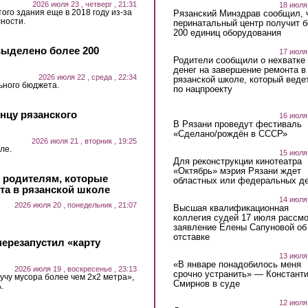
2026 июля 23 , четверг , 21:31
18 июля
ого здания еще в 2018 году из-за
Рязанский Минздрав сообщил, 
ности.
перинатальный центр получит 
200 единиц оборудования
выделено более 200
17 июля
Родители сообщили о нехватке
денег на завершение ремонта в
2026 июля 22 , среда , 22:34
рязанской школе, который веде
ьного бюджета.
по нацпроекту
нцу рязанского
16 июля
В Рязани проведут фестиваль
«Сделано/рождён в СССР»
2026 июля 21 , вторник , 19:25
ле.
15 июля
Для реконструкции кинотеатра
«Октябрь» мэрия Рязани ждет
и родителям, которые
областных или федеральных де
та в рязанской школе
14 июля
2026 июля 20 , понедельник , 21:07
Высшая квалификационная
коллегия судей 17 июля рассмо
заявление Елены Сапуновой об
отставке
ерезапустил «карту
13 июля
«В январе понадобилось меня
2026 июля 19 , воскресенье , 23:13
срочно устранить» — Констант
учу мусора более чем 2х2 метра»,
Смирнов в суде
.
12 июля