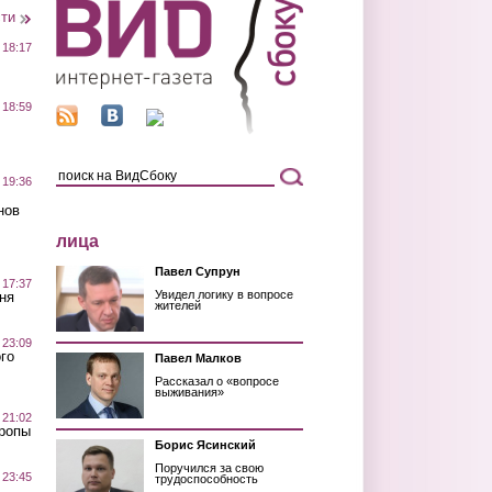
сти
 18:17
 18:59
 19:36
нов
лица
Павел Супрун
 17:37
Увидел логику в вопросе
ня
жителей
 23:09
го
Павел Малков
Рассказал о «вопросе
выживания»
 21:02
Тропы
Борис Ясинский
Поручился за свою
 23:45
трудоспособность