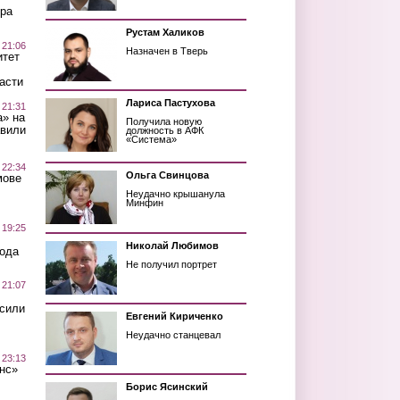
ра
Рустам Халиков
 21:06
Назначен в Тверь
итет
асти
Лариса Пастухова
 21:31
а» на
Получила новую
авили
должность в АФК
«Система»
 22:34
Ольга Свинцова
мове
Неудачно крышанула
Минфин
 19:25
Николай Любимов
вода
Не получил портрет
 21:07
осили
Евгений Кириченко
Неудачно станцевал
 23:13
нс»
Борис Ясинский