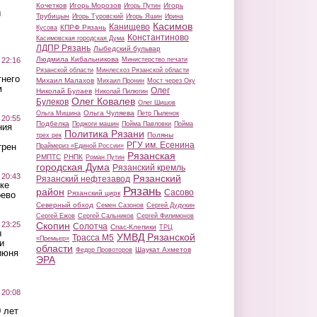
Кочетков
Игорь Морозов
Игорь
Игорь Путин
ы
Трубицын
Игорь Туровский
Игорь Яшин
Ирина
Касимов
Канищево
КПРФ Рязань
Кусова
Константиново
Касимовская городская Дума
ЛДПР Рязань
Лыбедский бульвар
Людмила Кибальникова
 22:16
Министерство печати
Рязанской области
Минлесхоз Рязанской области
тнего
Михаил Малахов
Михаил Пронин
Мост через Оку
м
Олег
Николай Булаев
Николай Пилюгин
Олег Ковалев
Булеков
Олег Шишов
Ольга Чуляева
Ольга Мишина
Петр Пыленок
 20:55
Подбелка
Поджоги машин
Пойма Павловки
Пойма
ния
Политика Рязани
Поляны
трех рек
РГУ им. Есенина
трен
Праймериз «Единой России»
Рязанская
РМПТС
РНПК
Роман Путин
городская Дума
Рязанский кремль
 20:43
Рязанский
Рязанский нефтезавод
ке
Рязань
район
Сасово
Рязанский цирк
оево
Северный обход
Семен Сазонов
Сергей Дудукин
Сергей Ежов
Сергей Сальников
Сергей Филимонов
 23:25
Скопин
Солотча
Спас-Клепики
ТРЦ
ы
УМВД Рязанской
Трасса М5
«Премьер»
и
области
Шаукат Ахметов
Федор Провоторов
июня
ЭРА
 20:08
 лет