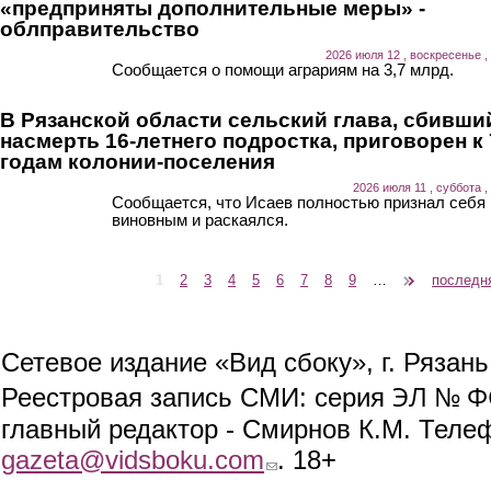
«предприняты дополнительные меры» -
облправительство
2026 июля 12 , воскресенье ,
Сообщается о помощи аграриям на 3,7 млрд.
В Рязанской области сельский глава, сбивши
насмерть 16-летнего подростка, приговорен к 
годам колонии-поселения
2026 июля 11 , суббота ,
Сообщается, что Исаев полностью признал себя
виновным и раскаялся.
1
2
3
4
5
6
7
8
9
…
следующая ›
последн
Страницы
Сетевое издание «Вид сбоку», г. Рязан
ЭЛ № ФС
Реестровая запись СМИ: серия
главный редактор - Смирнов К.М. Телефо
gazeta@vidsboku.com
(link sends e-mail)
. 18+