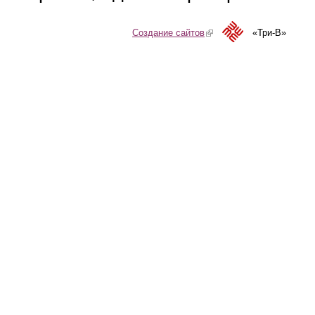
Создание сайтов
(link is external)
«Три-В»