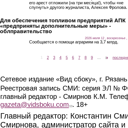
его арест отложили (на три месяца!), чтобы «не
спугнуть» другого журналиста, Алексея Фролова.
Для обеспечения топливом предприятий АПК
«предприняты дополнительные меры» -
облправительство
2026 июля 12 , воскресенье ,
Сообщается о помощи аграриям на 3,7 млрд.
1
2
3
4
5
6
7
8
9
…
следующая ›
последн
Страницы
Сетевое издание «Вид сбоку», г. Рязан
ЭЛ № ФС
Реестровая запись СМИ: серия
главный редактор - Смирнов К.М. Телефо
gazeta@vidsboku.com
(link sends e-mail)
. 18+
Главный редактор: Константин См
Смирнова, администратор сайта и 