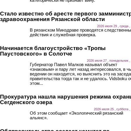
категорически не признает вину.
Стало известно об аресте первого замминист
здравоохранения Рязанской области
2026 июля 29 , среда ,
В рязанском Минздраве проводятся следственн
действия и служебная проверка.
Начинается благоустройство «Тропы
Паустовского» в Солотче
2026 июля 27 , понедельник ,
Губернатор Павел Малков называл объект
«знаковым» и пару лет назад интересовался, в ч
ведении он находится, но выяснить это на засед
правительства тогда так и не удалось. Vidsboku о
этом...
Прокуратура нашла нарушения режима охран
Сегденского озера
2026 июля 25 , суббота ,
Об этом сообщает «Экологический рязанский
альянс».