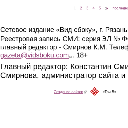
1
2
3
4
5
следующая ›
последн
Страницы
Сетевое издание «Вид сбоку», г. Рязан
ЭЛ № ФС
Реестровая запись СМИ: серия
главный редактор - Смирнов К.М. Телефо
gazeta@vidsboku.com
(link sends e-mail)
. 18+
Главный редактор: Константин См
Смирнова, администратор сайта и 
Создание сайтов
(link is external)
«Три-В»