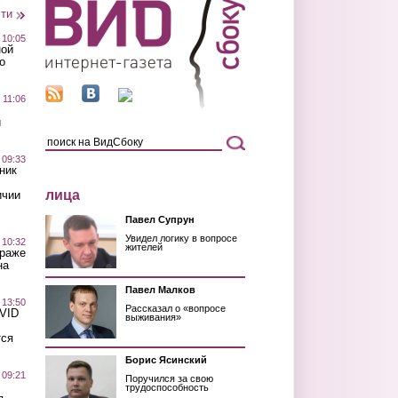
сти
 10:05
ной
о
 11:06
й
 09:33
ник
лица
ичии
Павел Супрун
Увидел логику в вопросе
 10:32
жителей
краже
на
Павел Малков
 13:50
Рассказал о «вопросе
OVID
выживания»
тся
Борис Ясинский
 09:21
Поручился за свою
трудоспособность