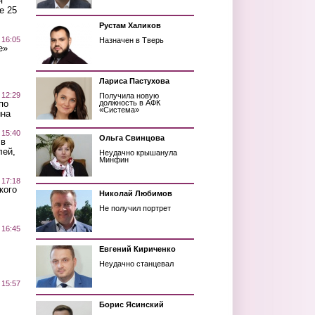
я
е 25
Рустам Халиков
 16:05
Назначен в Тверь
е»
Лариса Пастухова
 12:29
Получила новую
по
должность в АФК
«Система»
ина
 15:40
Ольга Свинцова
 в
лей,
Неудачно крышанула
Минфин
 17:18
кого
Николай Любимов
Не получил портрет
 16:45
Евгений Кириченко
Неудачно станцевал
 15:57
Борис Ясинский