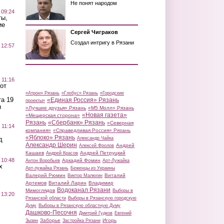
Не понят народом
 09:24
ты,
ие
Сергей Чиграков
Создал интригу в Рязани
 12:57
 11:16
от
«Атрон» Рязань
«Глобус» Рязань
«Городские
а 19
«Единая Россия» Рязань
проекты»
н
«Лучшие друзья» Рязань
«М5 Молл» Рязань
«Новая газета»
«Мещерская сторона»
Рязань
«Сбербанк» Рязань
«Северная
 11:14
компания»
«Справедливая Россия» Рязань
«Яблоко» Рязань
д
Александр Чайка
Александр Шерин
Андрей
Алексей Фролов
Кашаев
Андрей Петруцкий
Андрей Красов
 10:48
Аркадий Фомин
Антон Воробьев
Арт-Лужайка
х
Арт-лужайка Рязань
Беженцы из Украины
Валерий Рюмин
Виталий
Виктор Малюгин
Артемов
Виталий Ларин
Владимир
Водоканал Рязани
Мимоглядов
Выборы в
 13:20
Рязанской области
Выборы в Рязанскую городскую
Думу
Выборы в Рязанскую областную Думу
Дашково-Песочня
Дмитрий Гудков
Евгений
Заборье
Игорь
Зызин
Застройка Рязани