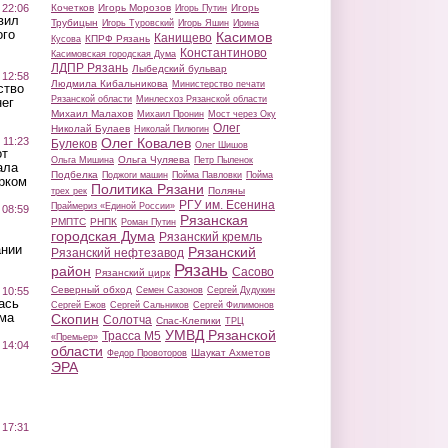
 22:06
Кочетков
Игорь Морозов
Игорь
Игорь Путин
вил
Трубицын
Игорь Туровский
Игорь Яшин
Ирина
ого
Касимов
Канищево
КПРФ Рязань
Кусова
Константиново
Касимовская городская Дума
ЛДПР Рязань
Лыбедский бульвар
 12:58
Людмила Кибальникова
Министерство печати
ство
Рязанской области
Минлесхоз Рязанской области
ег
Михаил Малахов
Михаил Пронин
Мост через Оку
Олег
Николай Булаев
Николай Пилюгин
 11:23
Олег Ковалев
Булеков
Олег Шишов
от
Ольга Чуляева
Ольга Мишина
Петр Пыленок
ала
Подбелка
Поджоги машин
Пойма Павловки
Пойма
рком
Политика Рязани
Поляны
трех рек
РГУ им. Есенина
Праймериз «Единой России»
 08:59
Рязанская
РМПТС
РНПК
Роман Путин
городская Дума
Рязанский кремль
ании
Рязанский
Рязанский нефтезавод
Рязань
район
Сасово
Рязанский цирк
Северный обход
 10:55
Семен Сазонов
Сергей Дудукин
ась
Сергей Ежов
Сергей Сальников
Сергей Филимонов
ма
Скопин
Солотча
Спас-Клепики
ТРЦ
УМВД Рязанской
Трасса М5
«Премьер»
 14:04
области
Шаукат Ахметов
Федор Провоторов
ЭРА
 17:31