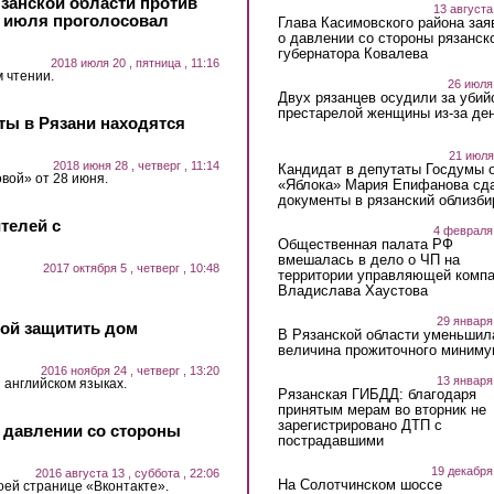
язанской области против
13 августа
9 июля проголосовал
Глава Касимовского района зая
о давлении со стороны рязанск
губернатора Ковалева
2018 июля 20 , пятница , 11:16
 чтении.
26 июля
Двух рязанцев осудили за убий
престарелой женщины из-за ден
ты в Рязани находятся
21 июля
2018 июня 28 , четверг , 11:14
Кандидат в депутаты Госдумы 
вой» от 28 июня.
«Яблока» Мария Епифанова сд
документы в рязанский облизби
телей с
4 февраля
Общественная палата РФ
вмешалась в дело о ЧП на
2017 октября 5 , четверг , 10:48
территории управляющей комп
Владислава Хаустова
29 января
бой защитить дом
В Рязанской области уменьшил
величина прожиточного миниму
2016 ноября 24 , четверг , 13:20
13 января
 английском языках.
Рязанская ГИБДД: благодаря
принятым мерам во вторник не
зарегистрировано ДТП с
о давлении со стороны
пострадавшими
19 декабря
2016 августа 13 , суббота , 22:06
На Солотчинском шоссе
оей странице «Вконтакте».