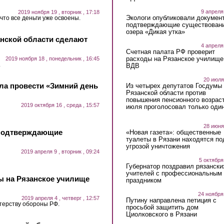
9 апреля
2019 ноября 19 , вторник , 17:18
Экологи опубликовали докумен
что все деньги уже освоены.
подтверждающие существован
озера «Дикая утка»
анской области сделают
4 апреля
Счетная палата РФ проверит
расходы на Рязанское училище
2019 ноября 18 , понедельник , 16:45
.
ВДВ
20 июля
ла провести «Зимний день
Из четырех депутатов Госдумы 
Рязанской области против
повышения пенсионного возраст
2019 октября 16 , среда , 15:57
июля проголосовал только оди
28 июня
 подтверждающие
«Новая газета»: общественные
туалеты в Рязани находятся по
угрозой уничтожения
2019 апреля 9 , вторник , 09:24
5 октября
Губернатор поздравил рязански
учителей с профессиональным
ы на Рязанское училище
праздником
24 ноября
2019 апреля 4 , четверг , 12:57
Путину направлена петиция с
терству обороны РФ.
просьбой защитить дом
Циолковского в Рязани