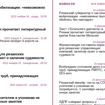
новости
все ново
мобилизации: «невозможно
16 ноября
Рязанский губернатор о частич
мобилизации: «невозможно был
2022 ноября 16 , среда , 10:05
обойтись без накладок»
4 апреля
ни прочитает литературный
Текст «Тотального диктанта» в
Рязани прочитает литературны
критик Константин Мильчин
2022 апреля 4 , понедельник , 11:06
 Рязани пройдет 9 апреля на
24 января
Жилинспекция составила опрос
для рязанских управляющих
компаний, включив пункт о нал
для рязанских
судимости
нкт о наличии судимости
2022 января 24 , понедельник , 09:33
25 марта
Возбуждено уголовное дело о 
труб, принадлежащих РМПТС, 
18,5 млн
 труб, принадлежащих
19 августа
Рязанский минобр: тесты на C
2021 марта 25 , четверг , 10:32
учителям и ученикам не
потребуются, 1 сентября начну
очные занятия
чителям и ученикам не
4 июня
чные занятия
ЛДПР собирает вопросы к