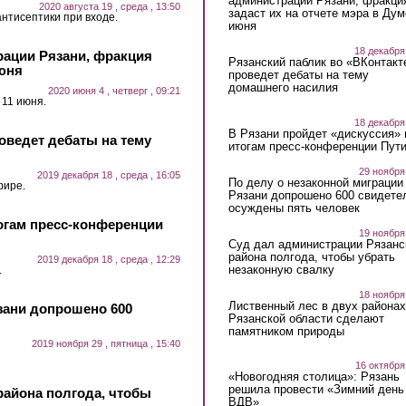
администрации Рязани, фракци
2020 августа 19 , среда , 13:50
задаст их на отчете мэра в Дум
нтисептики при входе.
июня
18 декабря
рации Рязани, фракция
Рязанский паблик во «ВКонтакт
июня
проведет дебаты на тему
домашнего насилия
2020 июня 4 , четверг , 09:21
11 июня.
18 декабря
В Рязани пройдет «дискуссия» 
оведет дебаты на тему
итогам пресс-конференции Пут
29 ноября
2019 декабря 18 , среда , 16:05
По делу о незаконной миграции
фире.
Рязани допрошено 600 свидете
осуждены пять человек
тогам пресс-конференции
19 ноября
Суд дал администрации Рязанс
района полгода, чтобы убрать
2019 декабря 18 , среда , 12:29
незаконную свалку
.
18 ноября
Лиственный лес в двух районах
зани допрошено 600
Рязанской области сделают
памятником природы
2019 ноября 29 , пятница , 15:40
16 октября
«Новогодняя столица»: Рязань
решила провести «Зимний день
района полгода, чтобы
ВДВ»