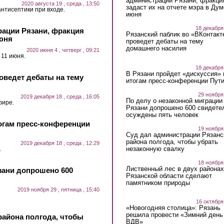
администрации Рязани, фракци
2020 августа 19 , среда , 13:50
задаст их на отчете мэра в Дум
нтисептики при входе.
июня
18 декабря
рации Рязани, фракция
Рязанский паблик во «ВКонтакт
июня
проведет дебаты на тему
домашнего насилия
2020 июня 4 , четверг , 09:21
11 июня.
18 декабря
В Рязани пройдет «дискуссия» 
оведет дебаты на тему
итогам пресс-конференции Пут
29 ноября
2019 декабря 18 , среда , 16:05
По делу о незаконной миграции
фире.
Рязани допрошено 600 свидете
осуждены пять человек
тогам пресс-конференции
19 ноября
Суд дал администрации Рязанс
района полгода, чтобы убрать
2019 декабря 18 , среда , 12:29
незаконную свалку
.
18 ноября
Лиственный лес в двух районах
зани допрошено 600
Рязанской области сделают
памятником природы
2019 ноября 29 , пятница , 15:40
16 октября
«Новогодняя столица»: Рязань
решила провести «Зимний день
района полгода, чтобы
ВДВ»