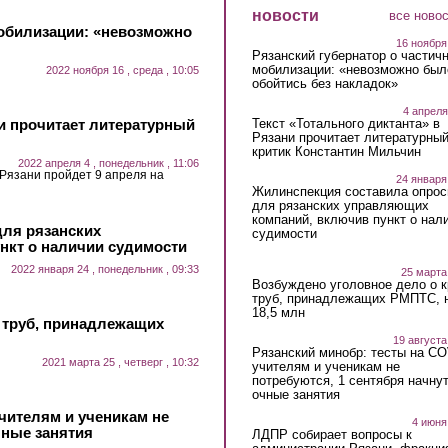
новости
все ново
мобилизации: «невозможно
16 ноября
Рязанский губернатор о частич
мобилизации: «невозможно был
2022 ноября 16 , среда , 10:05
обойтись без накладок»
4 апреля
ни прочитает литературный
Текст «Тотального диктанта» в
Рязани прочитает литературны
критик Константин Мильчин
2022 апреля 4 , понедельник , 11:06
 Рязани пройдет 9 апреля на
24 января
Жилинспекция составила опрос
для рязанских управляющих
компаний, включив пункт о нал
для рязанских
судимости
нкт о наличии судимости
2022 января 24 , понедельник , 09:33
25 марта
Возбуждено уголовное дело о 
труб, принадлежащих РМПТС, 
18,5 млн
 труб, принадлежащих
19 августа
Рязанский минобр: тесты на C
2021 марта 25 , четверг , 10:32
учителям и ученикам не
потребуются, 1 сентября начну
очные занятия
чителям и ученикам не
4 июня
чные занятия
ЛДПР собирает вопросы к