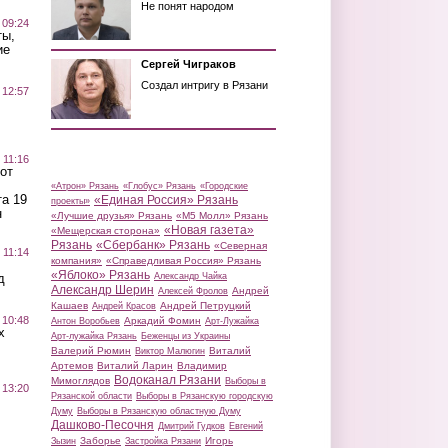
Не понят народом
 09:24
ты,
ие
Сергей Чиграков
Создал интригу в Рязани
 12:57
 11:16
от
«Атрон» Рязань
«Глобус» Рязань
«Городские
а 19
«Единая Россия» Рязань
проекты»
н
«Лучшие друзья» Рязань
«М5 Молл» Рязань
«Новая газета»
«Мещерская сторона»
Рязань
«Сбербанк» Рязань
«Северная
 11:14
компания»
«Справедливая Россия» Рязань
«Яблоко» Рязань
д
Александр Чайка
Александр Шерин
Андрей
Алексей Фролов
Кашаев
Андрей Петруцкий
Андрей Красов
 10:48
Аркадий Фомин
Антон Воробьев
Арт-Лужайка
х
Арт-лужайка Рязань
Беженцы из Украины
Валерий Рюмин
Виталий
Виктор Малюгин
Артемов
Виталий Ларин
Владимир
Водоканал Рязани
Мимоглядов
Выборы в
 13:20
Рязанской области
Выборы в Рязанскую городскую
Думу
Выборы в Рязанскую областную Думу
Дашково-Песочня
Дмитрий Гудков
Евгений
Заборье
Игорь
Зызин
Застройка Рязани