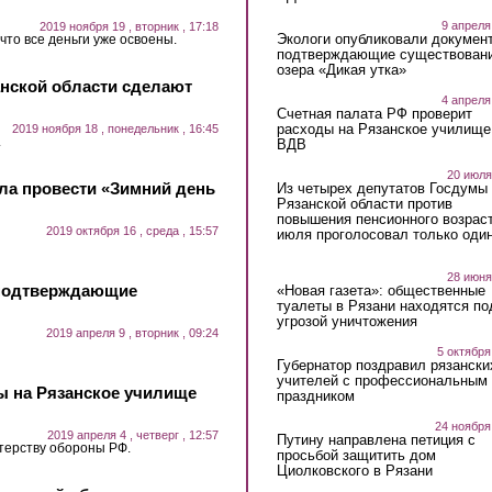
9 апреля
2019 ноября 19 , вторник , 17:18
Экологи опубликовали докумен
что все деньги уже освоены.
подтверждающие существован
озера «Дикая утка»
анской области сделают
4 апреля
Счетная палата РФ проверит
расходы на Рязанское училище
2019 ноября 18 , понедельник , 16:45
.
ВДВ
20 июля
ла провести «Зимний день
Из четырех депутатов Госдумы 
Рязанской области против
повышения пенсионного возраст
2019 октября 16 , среда , 15:57
июля проголосовал только оди
28 июня
 подтверждающие
«Новая газета»: общественные
туалеты в Рязани находятся по
угрозой уничтожения
2019 апреля 9 , вторник , 09:24
5 октября
Губернатор поздравил рязански
учителей с профессиональным
ы на Рязанское училище
праздником
24 ноября
2019 апреля 4 , четверг , 12:57
Путину направлена петиция с
терству обороны РФ.
просьбой защитить дом
Циолковского в Рязани