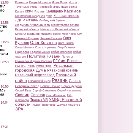
 22:06
Кочетков
Игорь Морозов
Игорь
Игорь Путин
вил
Трубицын
Игорь Туровский
Игорь Яшин
Ирина
ого
Касимов
Канищево
КПРФ Рязань
Кусова
Константиново
Касимовская городская Дума
ЛДПР Рязань
Лыбедский бульвар
 12:58
Людмила Кибальникова
Министерство печати
ство
Рязанской области
Минлесхоз Рязанской области
ег
Михаил Малахов
Михаил Пронин
Мост через Оку
Олег
Николай Булаев
Николай Пилюгин
 11:23
Олег Ковалев
Булеков
Олег Шишов
от
Ольга Чуляева
Ольга Мишина
Петр Пыленок
ала
Подбелка
Поджоги машин
Пойма Павловки
Пойма
рком
Политика Рязани
Поляны
трех рек
РГУ им. Есенина
Праймериз «Единой России»
 08:59
Рязанская
РМПТС
РНПК
Роман Путин
городская Дума
Рязанский кремль
ании
Рязанский
Рязанский нефтезавод
Рязань
район
Сасово
Рязанский цирк
Северный обход
 10:55
Семен Сазонов
Сергей Дудукин
ась
Сергей Ежов
Сергей Сальников
Сергей Филимонов
ма
Скопин
Солотча
Спас-Клепики
ТРЦ
УМВД Рязанской
Трасса М5
«Премьер»
 14:04
области
Шаукат Ахметов
Федор Провоторов
ЭРА
 17:31