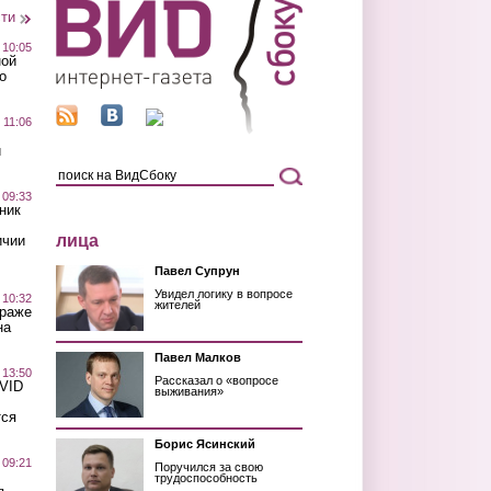
сти
 10:05
ной
о
 11:06
й
 09:33
ник
лица
ичии
Павел Супрун
Увидел логику в вопросе
 10:32
жителей
краже
на
Павел Малков
 13:50
Рассказал о «вопросе
OVID
выживания»
тся
Борис Ясинский
 09:21
Поручился за свою
трудоспособность