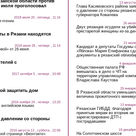
язанской области против
13 августа
9 июля проголосовал
Глава Касимовского района зая
о давлении со стороны рязанск
губернатора Ковалева
2018 июля 20 , пятница , 11:16
 чтении.
26 июля
Двух рязанцев осудили за убий
престарелой женщины из-за ден
ты в Рязани находятся
21 июля
2018 июня 28 , четверг , 11:14
Кандидат в депутаты Госдумы 
вой» от 28 июня.
«Яблока» Мария Епифанова сд
документы в рязанский облизби
телей с
4 февраля
Общественная палата РФ
вмешалась в дело о ЧП на
2017 октября 5 , четверг , 10:48
территории управляющей комп
Владислава Хаустова
29 января
бой защитить дом
В Рязанской области уменьшил
величина прожиточного миниму
2016 ноября 24 , четверг , 13:20
13 января
 английском языках.
Рязанская ГИБДД: благодаря
принятым мерам во вторник не
зарегистрировано ДТП с
о давлении со стороны
пострадавшими
19 декабря
2016 августа 13 , суббота , 22:06
На Солотчинском шоссе
оей странице «Вконтакте».