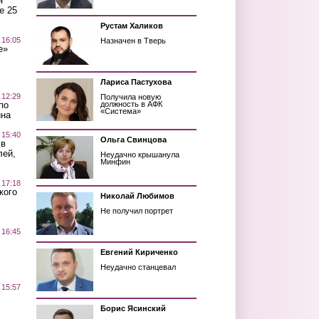
я
е 25
Рустам Халиков
 16:05
Назначен в Тверь
е»
Лариса Пастухова
 12:29
Получила новую
по
должность в АФК
«Система»
ина
 15:40
Ольга Свинцова
 в
лей,
Неудачно крышанула
Минфин
 17:18
кого
Николай Любимов
Не получил портрет
 16:45
Евгений Кириченко
Неудачно станцевал
 15:57
Борис Ясинский